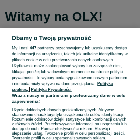
Witamy na OLX!
Dbamy o Twoją prywatność
Kontynuuj przez Facebooka
My i nasi
447
partnerzy przechowujemy lub uzyskujemy dostęp
do informacji na urządzeniu, takich jak unikalne identyfikatory w
Kontynuuj przez konto Apple
plikach cookie w celu przetwarzania danych osobowych.
Użytkownik może zaakceptować wybory lub zarządzać nimi,
klikając poniżej lub w dowolnym momencie na stronie polityki
prywatności. Te wybory będą sygnalizowane naszym partnerom
Kontynuuj przez konto Google
i nie będą miały wpływu na dane przeglądania.
Polityka
cookies,
Polityka Prywatności
Wraz z naszymi partnerami przetwarzamy dane w celu
LUB
zapewnienia:
Zaloguj się
Załóż konto
Użycie dokładnych danych geolokalizacyjnych. Aktywne
skanowanie charakterystyki urządzenia do celów identyfikacji.
Rozumienie odbiorców dzięki statystyce lub kombinacji danych
E-mail
z różnych źródeł. Przechowywanie informacji na urządzeniu lub
dostęp do nich. Pomiar efektywności reklam. Rozwój i
ulepszanie usług. Tworzenie profili w celu personalizacji treści.
Tworzenie profili w celu spersonalizowanych reklam.