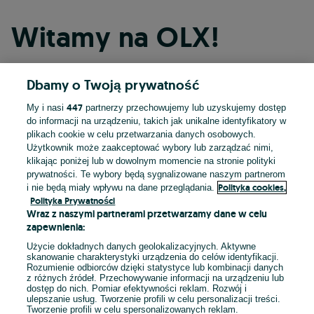
Witamy na OLX!
Dbamy o Twoją prywatność
Kontynuuj przez Facebooka
447
My i nasi
partnerzy przechowujemy lub uzyskujemy dostęp
do informacji na urządzeniu, takich jak unikalne identyfikatory w
Kontynuuj przez konto Apple
plikach cookie w celu przetwarzania danych osobowych.
Użytkownik może zaakceptować wybory lub zarządzać nimi,
klikając poniżej lub w dowolnym momencie na stronie polityki
prywatności. Te wybory będą sygnalizowane naszym partnerom
Kontynuuj przez konto Google
Polityka cookies,
i nie będą miały wpływu na dane przeglądania.
Polityka Prywatności
Wraz z naszymi partnerami przetwarzamy dane w celu
LUB
zapewnienia:
Zaloguj się
Załóż konto
Użycie dokładnych danych geolokalizacyjnych. Aktywne
skanowanie charakterystyki urządzenia do celów identyfikacji.
Rozumienie odbiorców dzięki statystyce lub kombinacji danych
E-mail
z różnych źródeł. Przechowywanie informacji na urządzeniu lub
dostęp do nich. Pomiar efektywności reklam. Rozwój i
ulepszanie usług. Tworzenie profili w celu personalizacji treści.
Tworzenie profili w celu spersonalizowanych reklam.