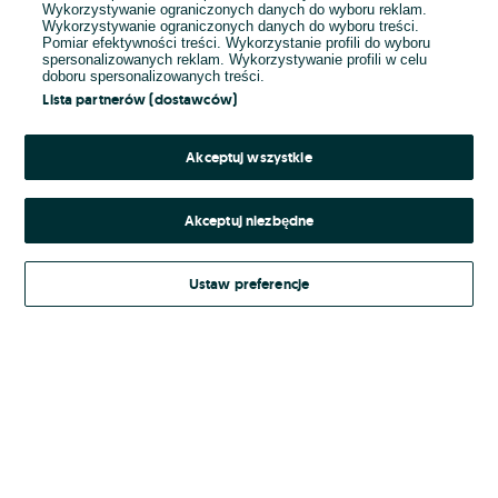
Wykorzystywanie ograniczonych danych do wyboru reklam.
Wykorzystywanie ograniczonych danych do wyboru treści.
Hasło
Pomiar efektywności treści. Wykorzystanie profili do wyboru
spersonalizowanych reklam. Wykorzystywanie profili w celu
doboru spersonalizowanych treści.
Lista partnerów (dostawców)
Nie pamiętasz hasła?
Akceptuj wszystkie
Zaloguj się
Akceptuj niezbędne
Kontynuując za pośrednictwem jednego z dostawców wskazanych powyżej,
Ustaw preferencje
Regulamin serwisu
akceptuję
OLX.pl w jego aktualnym brzmieniu.