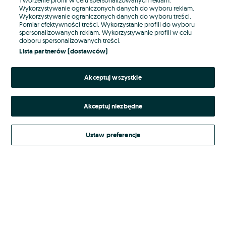
Wykorzystywanie ograniczonych danych do wyboru reklam.
Wykorzystywanie ograniczonych danych do wyboru treści.
Hasło
Pomiar efektywności treści. Wykorzystanie profili do wyboru
spersonalizowanych reklam. Wykorzystywanie profili w celu
doboru spersonalizowanych treści.
Lista partnerów (dostawców)
Nie pamiętasz hasła?
Akceptuj wszystkie
Zaloguj się
Akceptuj niezbędne
Kontynuując za pośrednictwem jednego z dostawców wskazanych powyżej,
akceptuję
Regulamin serwisu
OLX.pl w jego aktualnym brzmieniu.
Ustaw preferencje