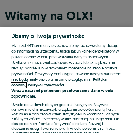
Witamy na OLX!
Dbamy o Twoją prywatność
Kontynuuj przez Facebooka
My i nasi
447
partnerzy przechowujemy lub uzyskujemy dostęp
do informacji na urządzeniu, takich jak unikalne identyfikatory w
Kontynuuj przez konto Apple
plikach cookie w celu przetwarzania danych osobowych.
Użytkownik może zaakceptować wybory lub zarządzać nimi,
klikając poniżej lub w dowolnym momencie na stronie polityki
prywatności. Te wybory będą sygnalizowane naszym partnerom
Kontynuuj przez konto Google
i nie będą miały wpływu na dane przeglądania.
Polityka
cookies,
Polityka Prywatności
Wraz z naszymi partnerami przetwarzamy dane w celu
LUB
zapewnienia:
Zaloguj się
Załóż konto
Użycie dokładnych danych geolokalizacyjnych. Aktywne
skanowanie charakterystyki urządzenia do celów identyfikacji.
Rozumienie odbiorców dzięki statystyce lub kombinacji danych
E-mail
z różnych źródeł. Przechowywanie informacji na urządzeniu lub
dostęp do nich. Pomiar efektywności reklam. Rozwój i
ulepszanie usług. Tworzenie profili w celu personalizacji treści.
Tworzenie profili w celu spersonalizowanych reklam.