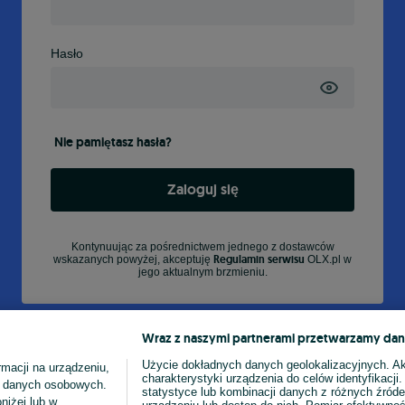
Hasło
Nie pamiętasz hasła?
Zaloguj się
Kontynuując za pośrednictwem jednego z dostawców
Regulamin serwisu
wskazanych powyżej, akceptuję
OLX.pl w
jego aktualnym brzmieniu.
Wraz z naszymi partnerami przetwarzamy dan
Użycie dokładnych danych geolokalizacyjnych. A
macji na urządzeniu,
charakterystyki urządzenia do celów identyfikacji
ia danych osobowych.
statystyce lub kombinacji danych z różnych źróde
niżej lub w