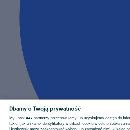
Dbamy o Twoją prywatność
447
My i nasi
partnerzy przechowujemy lub uzyskujemy dostęp do infor
takich jak unikalne identyfikatory w plikach cookie w celu przetwarzan
Użytkownik może zaakceptować wybory lub zarządzać nimi, klikając po