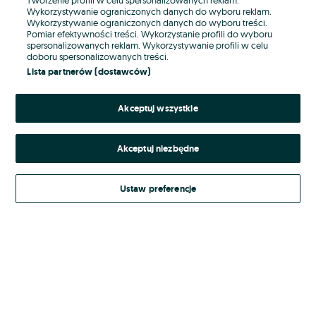
Wykorzystywanie ograniczonych danych do wyboru reklam.
Wykorzystywanie ograniczonych danych do wyboru treści.
Hasło
Pomiar efektywności treści. Wykorzystanie profili do wyboru
spersonalizowanych reklam. Wykorzystywanie profili w celu
doboru spersonalizowanych treści.
Lista partnerów (dostawców)
Nie pamiętasz hasła?
Akceptuj wszystkie
Zaloguj się
Akceptuj niezbędne
Kontynuując za pośrednictwem jednego z dostawców wskazanych powyżej,
akceptuję
Regulamin serwisu
OLX.pl w jego aktualnym brzmieniu.
Ustaw preferencje