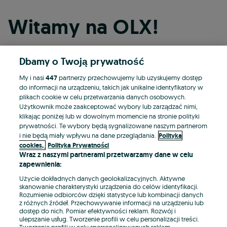
Witamy na OLX!
Dbamy o Twoją prywatność
Kontynuuj przez Facebooka
My i nasi
447
partnerzy przechowujemy lub uzyskujemy dostęp
do informacji na urządzeniu, takich jak unikalne identyfikatory w
Kontynuuj przez konto Apple
plikach cookie w celu przetwarzania danych osobowych.
Użytkownik może zaakceptować wybory lub zarządzać nimi,
klikając poniżej lub w dowolnym momencie na stronie polityki
prywatności. Te wybory będą sygnalizowane naszym partnerom
Kontynuuj przez konto Google
i nie będą miały wpływu na dane przeglądania.
Polityka
cookies,
Polityka Prywatności
Wraz z naszymi partnerami przetwarzamy dane w celu
LUB
zapewnienia:
Zaloguj się
Załóż konto
Użycie dokładnych danych geolokalizacyjnych. Aktywne
skanowanie charakterystyki urządzenia do celów identyfikacji.
Rozumienie odbiorców dzięki statystyce lub kombinacji danych
E-mail
z różnych źródeł. Przechowywanie informacji na urządzeniu lub
dostęp do nich. Pomiar efektywności reklam. Rozwój i
ulepszanie usług. Tworzenie profili w celu personalizacji treści.
Tworzenie profili w celu spersonalizowanych reklam.