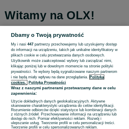
Witamy na OLX!
Dbamy o Twoją prywatność
Kontynuuj przez Facebooka
My i nasi
447
partnerzy przechowujemy lub uzyskujemy dostęp
do informacji na urządzeniu, takich jak unikalne identyfikatory w
Kontynuuj przez konto Apple
plikach cookie w celu przetwarzania danych osobowych.
Użytkownik może zaakceptować wybory lub zarządzać nimi,
klikając poniżej lub w dowolnym momencie na stronie polityki
prywatności. Te wybory będą sygnalizowane naszym partnerom
Kontynuuj przez konto Google
i nie będą miały wpływu na dane przeglądania.
Polityka
cookies,
Polityka Prywatności
Wraz z naszymi partnerami przetwarzamy dane w celu
LUB
zapewnienia:
Zaloguj się
Załóż konto
Użycie dokładnych danych geolokalizacyjnych. Aktywne
skanowanie charakterystyki urządzenia do celów identyfikacji.
Rozumienie odbiorców dzięki statystyce lub kombinacji danych
E-mail
z różnych źródeł. Przechowywanie informacji na urządzeniu lub
dostęp do nich. Pomiar efektywności reklam. Rozwój i
ulepszanie usług. Tworzenie profili w celu personalizacji treści.
Tworzenie profili w celu spersonalizowanych reklam.