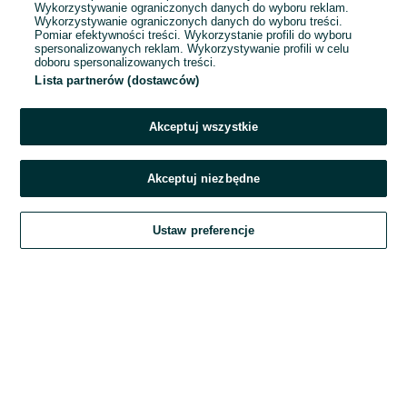
Wykorzystywanie ograniczonych danych do wyboru reklam.
Wykorzystywanie ograniczonych danych do wyboru treści.
Hasło
Pomiar efektywności treści. Wykorzystanie profili do wyboru
spersonalizowanych reklam. Wykorzystywanie profili w celu
doboru spersonalizowanych treści.
Lista partnerów (dostawców)
Nie pamiętasz hasła?
Akceptuj wszystkie
Zaloguj się
Akceptuj niezbędne
Kontynuując za pośrednictwem jednego z dostawców wskazanych powyżej,
Ustaw preferencje
akceptuję
Regulamin serwisu
OLX.pl w jego aktualnym brzmieniu.