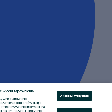
e w celu zapewnienia:
Akceptuj wszystkie
ktywne skanowanie
. Rozumienie odbiorców dzięki
ł. Przechowywanie informacji na
i reklam. Rozwój i ulepszanie