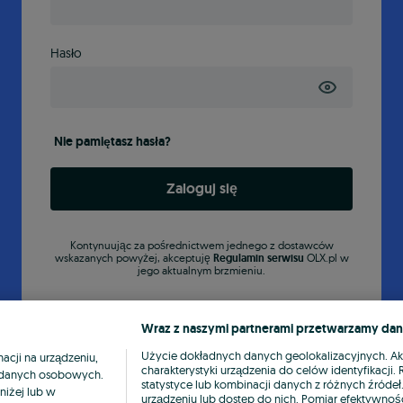
Hasło
Nie pamiętasz hasła?
Zaloguj się
Kontynuując za pośrednictwem jednego z dostawców
wskazanych powyżej, akceptuję
Regulamin serwisu
OLX.pl w
jego aktualnym brzmieniu.
Wraz z naszymi partnerami przetwarzamy dan
Użycie dokładnych danych geolokalizacyjnych. A
cji na urządzeniu,
charakterystyki urządzenia do celów identyfikacji
ia danych osobowych.
statystyce lub kombinacji danych z różnych źróde
niżej lub w
urządzeniu lub dostęp do nich. Pomiar efektywnośc