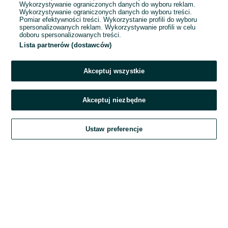
Wykorzystywanie ograniczonych danych do wyboru reklam.
Wykorzystywanie ograniczonych danych do wyboru treści.
Hasło
Pomiar efektywności treści. Wykorzystanie profili do wyboru
spersonalizowanych reklam. Wykorzystywanie profili w celu
doboru spersonalizowanych treści.
Lista partnerów (dostawców)
Nie pamiętasz hasła?
Akceptuj wszystkie
Zaloguj się
Akceptuj niezbędne
Kontynuując za pośrednictwem jednego z dostawców wskazanych powyżej,
Ustaw preferencje
akceptuję
Regulamin serwisu
OLX.pl w jego aktualnym brzmieniu.