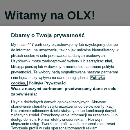
Witamy na OLX!
Dbamy o Twoją prywatność
Kontynuuj przez Facebooka
My i nasi
447
partnerzy przechowujemy lub uzyskujemy dostęp
do informacji na urządzeniu, takich jak unikalne identyfikatory w
Kontynuuj przez konto Apple
plikach cookie w celu przetwarzania danych osobowych.
Użytkownik może zaakceptować wybory lub zarządzać nimi,
klikając poniżej lub w dowolnym momencie na stronie polityki
prywatności. Te wybory będą sygnalizowane naszym partnerom
Kontynuuj przez konto Google
i nie będą miały wpływu na dane przeglądania.
Polityka
cookies,
Polityka Prywatności
Wraz z naszymi partnerami przetwarzamy dane w celu
LUB
zapewnienia:
Zaloguj się
Załóż konto
Użycie dokładnych danych geolokalizacyjnych. Aktywne
skanowanie charakterystyki urządzenia do celów identyfikacji.
Rozumienie odbiorców dzięki statystyce lub kombinacji danych
E-mail
z różnych źródeł. Przechowywanie informacji na urządzeniu lub
dostęp do nich. Pomiar efektywności reklam. Rozwój i
ulepszanie usług. Tworzenie profili w celu personalizacji treści.
Tworzenie profili w celu spersonalizowanych reklam.