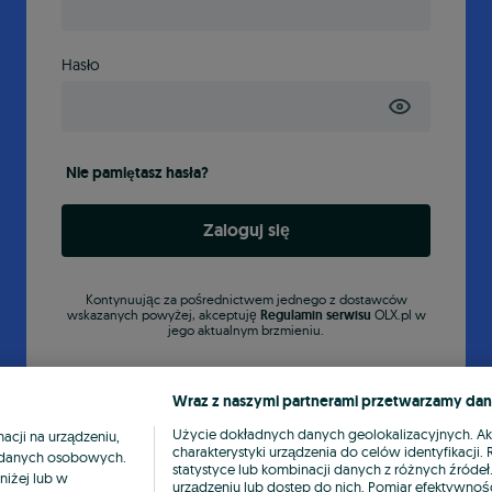
Hasło
Nie pamiętasz hasła?
Zaloguj się
Kontynuując za pośrednictwem jednego z dostawców
wskazanych powyżej, akceptuję
Regulamin serwisu
OLX.pl w
jego aktualnym brzmieniu.
Wraz z naszymi partnerami przetwarzamy dan
Użycie dokładnych danych geolokalizacyjnych. A
cji na urządzeniu,
charakterystyki urządzenia do celów identyfikacji
ia danych osobowych.
statystyce lub kombinacji danych z różnych źróde
niżej lub w
urządzeniu lub dostęp do nich. Pomiar efektywnośc