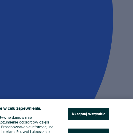
e w celu zapewnienia:
Akceptuj wszystkie
ktywne skanowanie
. Rozumienie odbiorców dzięki
ł. Przechowywanie informacji na
i reklam. Rozwój i ulepszanie