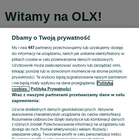
Witamy na OLX!
Dbamy o Twoją prywatność
Kontynuuj przez Facebooka
My i nasi
partnerzy przechowujemy lub uzyskujemy dostęp
447
do informacji na urządzeniu, takich jak unikalne identyfikatory w
Kontynuuj przez konto Apple
plikach cookie w celu przetwarzania danych osobowych.
Użytkownik może zaakceptować wybory lub zarządzać nimi,
klikając poniżej lub w dowolnym momencie na stronie polityki
prywatności. Te wybory będą sygnalizowane naszym partnerom
Kontynuuj przez konto Google
i nie będą miały wpływu na dane przeglądania.
Polityka
cookies,
Polityka Prywatności
Wraz z naszymi partnerami przetwarzamy dane w celu
LUB
zapewnienia:
Zaloguj się
Załóż konto
Użycie dokładnych danych geolokalizacyjnych. Aktywne
skanowanie charakterystyki urządzenia do celów identyfikacji.
Rozumienie odbiorców dzięki statystyce lub kombinacji danych
E-mail
z różnych źródeł. Przechowywanie informacji na urządzeniu lub
dostęp do nich. Pomiar efektywności reklam. Rozwój i
ulepszanie usług. Tworzenie profili w celu personalizacji treści.
Tworzenie profili w celu spersonalizowanych reklam.