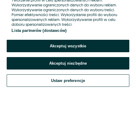
Wykorzystywanie ograniczonych danych do wyboru reklam.
Wykorzystywanie ograniczonych danych do wyboru treści.
Hasło
Pomiar efektywności treści. Wykorzystanie profili do wyboru
spersonalizowanych reklam. Wykorzystywanie profili w celu
doboru spersonalizowanych treści.
Lista partnerów (dostawców)
Nie pamiętasz hasła?
Akceptuj wszystkie
Zaloguj się
Akceptuj niezbędne
Kontynuując za pośrednictwem jednego z dostawców wskazanych powyżej,
akceptuję
OLX.pl w jego aktualnym brzmieniu.
Ustaw preferencje
Regulamin serwisu