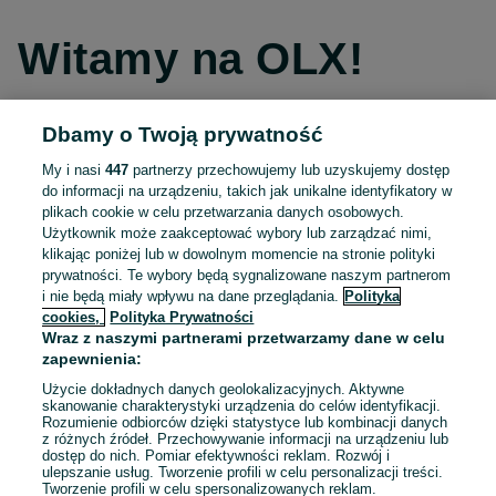
Witamy na OLX!
Dbamy o Twoją prywatność
Kontynuuj przez Facebooka
My i nasi
447
partnerzy przechowujemy lub uzyskujemy dostęp
do informacji na urządzeniu, takich jak unikalne identyfikatory w
Kontynuuj przez konto Apple
plikach cookie w celu przetwarzania danych osobowych.
Użytkownik może zaakceptować wybory lub zarządzać nimi,
klikając poniżej lub w dowolnym momencie na stronie polityki
prywatności. Te wybory będą sygnalizowane naszym partnerom
Kontynuuj przez konto Google
i nie będą miały wpływu na dane przeglądania.
Polityka
cookies,
Polityka Prywatności
Wraz z naszymi partnerami przetwarzamy dane w celu
LUB
zapewnienia:
Zaloguj się
Załóż konto
Użycie dokładnych danych geolokalizacyjnych. Aktywne
skanowanie charakterystyki urządzenia do celów identyfikacji.
Rozumienie odbiorców dzięki statystyce lub kombinacji danych
E-mail
z różnych źródeł. Przechowywanie informacji na urządzeniu lub
dostęp do nich. Pomiar efektywności reklam. Rozwój i
ulepszanie usług. Tworzenie profili w celu personalizacji treści.
Tworzenie profili w celu spersonalizowanych reklam.