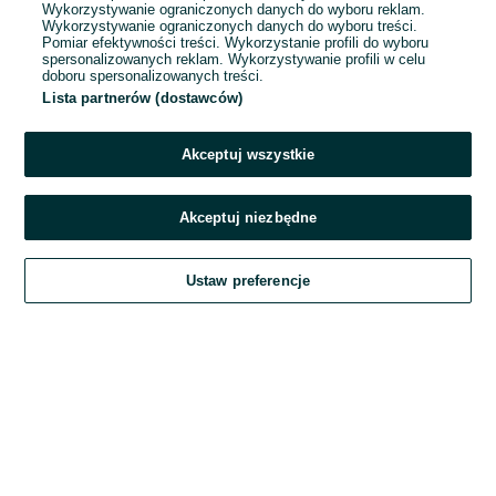
Wykorzystywanie ograniczonych danych do wyboru reklam.
Wykorzystywanie ograniczonych danych do wyboru treści.
Hasło
Pomiar efektywności treści. Wykorzystanie profili do wyboru
spersonalizowanych reklam. Wykorzystywanie profili w celu
doboru spersonalizowanych treści.
Lista partnerów (dostawców)
Nie pamiętasz hasła?
Akceptuj wszystkie
Zaloguj się
Akceptuj niezbędne
Kontynuując za pośrednictwem jednego z dostawców wskazanych powyżej,
Ustaw preferencje
akceptuję
Regulamin serwisu
OLX.pl w jego aktualnym brzmieniu.