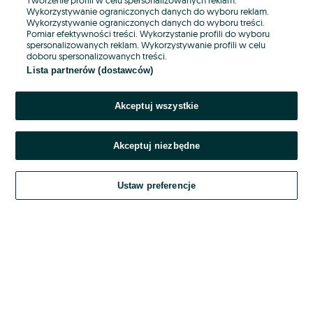
Wykorzystywanie ograniczonych danych do wyboru reklam.
Wykorzystywanie ograniczonych danych do wyboru treści.
Hasło
Pomiar efektywności treści. Wykorzystanie profili do wyboru
spersonalizowanych reklam. Wykorzystywanie profili w celu
doboru spersonalizowanych treści.
Lista partnerów (dostawców)
Nie pamiętasz hasła?
Akceptuj wszystkie
Zaloguj się
Akceptuj niezbędne
Kontynuując za pośrednictwem jednego z dostawców wskazanych powyżej,
akceptuję
OLX.pl w jego aktualnym brzmieniu.
Ustaw preferencje
Regulamin serwisu