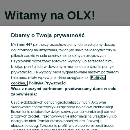
Witamy na OLX!
Dbamy o Twoją prywatność
Kontynuuj przez Facebooka
My i nasi
partnerzy przechowujemy lub uzyskujemy dostęp
447
do informacji na urządzeniu, takich jak unikalne identyfikatory w
Kontynuuj przez konto Apple
plikach cookie w celu przetwarzania danych osobowych.
Użytkownik może zaakceptować wybory lub zarządzać nimi,
klikając poniżej lub w dowolnym momencie na stronie polityki
prywatności. Te wybory będą sygnalizowane naszym partnerom
Kontynuuj przez konto Google
i nie będą miały wpływu na dane przeglądania.
Polityka
cookies,
Polityka Prywatności
Wraz z naszymi partnerami przetwarzamy dane w celu
LUB
zapewnienia:
Zaloguj się
Załóż konto
Użycie dokładnych danych geolokalizacyjnych. Aktywne
skanowanie charakterystyki urządzenia do celów identyfikacji.
Rozumienie odbiorców dzięki statystyce lub kombinacji danych
E-mail
z różnych źródeł. Przechowywanie informacji na urządzeniu lub
dostęp do nich. Pomiar efektywności reklam. Rozwój i
ulepszanie usług. Tworzenie profili w celu personalizacji treści.
Tworzenie profili w celu spersonalizowanych reklam.