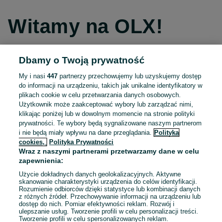
Witamy na OLX!
Dbamy o Twoją prywatność
Kontynuuj przez Facebooka
My i nasi
447
partnerzy przechowujemy lub uzyskujemy dostęp
do informacji na urządzeniu, takich jak unikalne identyfikatory w
Kontynuuj przez konto Apple
plikach cookie w celu przetwarzania danych osobowych.
Użytkownik może zaakceptować wybory lub zarządzać nimi,
klikając poniżej lub w dowolnym momencie na stronie polityki
prywatności. Te wybory będą sygnalizowane naszym partnerom
Kontynuuj przez konto Google
i nie będą miały wpływu na dane przeglądania.
Polityka
cookies,
Polityka Prywatności
Wraz z naszymi partnerami przetwarzamy dane w celu
LUB
zapewnienia:
Zaloguj się
Załóż konto
Użycie dokładnych danych geolokalizacyjnych. Aktywne
skanowanie charakterystyki urządzenia do celów identyfikacji.
Rozumienie odbiorców dzięki statystyce lub kombinacji danych
E-mail
z różnych źródeł. Przechowywanie informacji na urządzeniu lub
dostęp do nich. Pomiar efektywności reklam. Rozwój i
ulepszanie usług. Tworzenie profili w celu personalizacji treści.
Tworzenie profili w celu spersonalizowanych reklam.