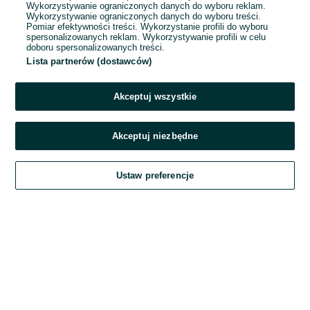
Wykorzystywanie ograniczonych danych do wyboru reklam.
Wykorzystywanie ograniczonych danych do wyboru treści.
Hasło
Pomiar efektywności treści. Wykorzystanie profili do wyboru
spersonalizowanych reklam. Wykorzystywanie profili w celu
doboru spersonalizowanych treści.
Lista partnerów (dostawców)
Nie pamiętasz hasła?
Akceptuj wszystkie
Zaloguj się
Akceptuj niezbędne
Kontynuując za pośrednictwem jednego z dostawców wskazanych powyżej,
Ustaw preferencje
akceptuję
Regulamin serwisu
OLX.pl w jego aktualnym brzmieniu.