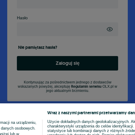
Hasło
Nie pamiętasz hasła?
Zaloguj się
Kontynuując za pośrednictwem jednego z dostawców
Regulamin serwisu
wskazanych powyżej, akceptuję
OLX.pl w
jego aktualnym brzmieniu.
Wraz z naszymi partnerami przetwarzamy dan
Użycie dokładnych danych geolokalizacyjnych. A
macji na urządzeniu,
charakterystyki urządzenia do celów identyfikacji
ia danych osobowych.
statystyce lub kombinacji danych z różnych źróde
niżej lub w