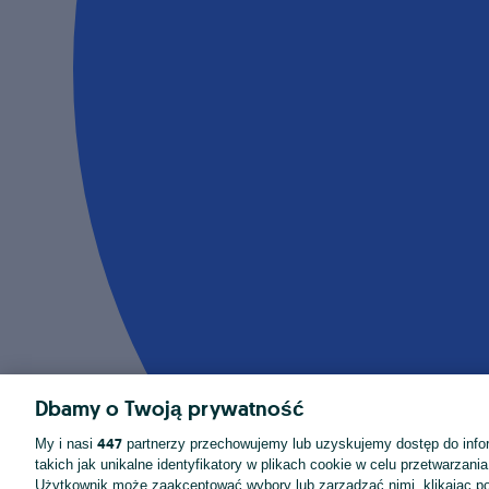
Dbamy o Twoją prywatność
447
My i nasi
partnerzy przechowujemy lub uzyskujemy dostęp do infor
takich jak unikalne identyfikatory w plikach cookie w celu przetwarzan
Użytkownik może zaakceptować wybory lub zarządzać nimi, klikając po