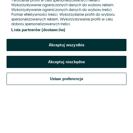
Wykorzystywanie ograniczonych danych do wyboru reklam.
Wykorzystywanie ograniczonych danych do wyboru treści.
Hasło
Pomiar efektywności treści. Wykorzystanie profili do wyboru
spersonalizowanych reklam. Wykorzystywanie profili w celu
doboru spersonalizowanych treści.
Lista partnerów (dostawców)
Nie pamiętasz hasła?
Akceptuj wszystkie
Zaloguj się
Akceptuj niezbędne
Kontynuując za pośrednictwem jednego z dostawców wskazanych powyżej,
akceptuję
OLX.pl w jego aktualnym brzmieniu.
Ustaw preferencje
Regulamin serwisu