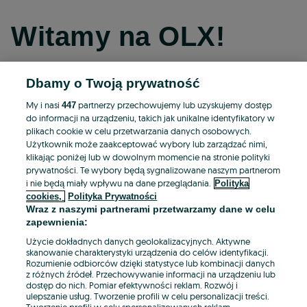
Witamy na OLX!
Dbamy o Twoją prywatność
Kontynuuj przez Facebooka
My i nasi
partnerzy przechowujemy lub uzyskujemy dostęp
447
do informacji na urządzeniu, takich jak unikalne identyfikatory w
Kontynuuj przez konto Apple
plikach cookie w celu przetwarzania danych osobowych.
Użytkownik może zaakceptować wybory lub zarządzać nimi,
klikając poniżej lub w dowolnym momencie na stronie polityki
prywatności. Te wybory będą sygnalizowane naszym partnerom
Kontynuuj przez konto Google
i nie będą miały wpływu na dane przeglądania.
Polityka
cookies,
Polityka Prywatności
Wraz z naszymi partnerami przetwarzamy dane w celu
LUB
zapewnienia:
Zaloguj się
Załóż konto
Użycie dokładnych danych geolokalizacyjnych. Aktywne
skanowanie charakterystyki urządzenia do celów identyfikacji.
Rozumienie odbiorców dzięki statystyce lub kombinacji danych
E-mail
z różnych źródeł. Przechowywanie informacji na urządzeniu lub
dostęp do nich. Pomiar efektywności reklam. Rozwój i
ulepszanie usług. Tworzenie profili w celu personalizacji treści.
Tworzenie profili w celu spersonalizowanych reklam.