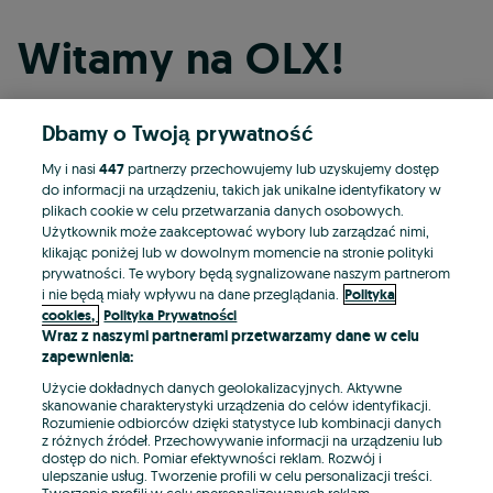
Witamy na OLX!
Dbamy o Twoją prywatność
Kontynuuj przez Facebooka
My i nasi
447
partnerzy przechowujemy lub uzyskujemy dostęp
do informacji na urządzeniu, takich jak unikalne identyfikatory w
Kontynuuj przez konto Apple
plikach cookie w celu przetwarzania danych osobowych.
Użytkownik może zaakceptować wybory lub zarządzać nimi,
klikając poniżej lub w dowolnym momencie na stronie polityki
prywatności. Te wybory będą sygnalizowane naszym partnerom
Kontynuuj przez konto Google
i nie będą miały wpływu na dane przeglądania.
Polityka
cookies,
Polityka Prywatności
Wraz z naszymi partnerami przetwarzamy dane w celu
LUB
zapewnienia:
Zaloguj się
Załóż konto
Użycie dokładnych danych geolokalizacyjnych. Aktywne
skanowanie charakterystyki urządzenia do celów identyfikacji.
Rozumienie odbiorców dzięki statystyce lub kombinacji danych
E-mail
z różnych źródeł. Przechowywanie informacji na urządzeniu lub
dostęp do nich. Pomiar efektywności reklam. Rozwój i
ulepszanie usług. Tworzenie profili w celu personalizacji treści.
Tworzenie profili w celu spersonalizowanych reklam.