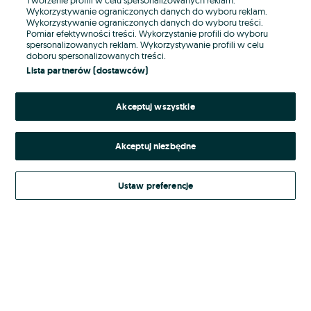
Wykorzystywanie ograniczonych danych do wyboru reklam.
Wykorzystywanie ograniczonych danych do wyboru treści.
Hasło
Pomiar efektywności treści. Wykorzystanie profili do wyboru
spersonalizowanych reklam. Wykorzystywanie profili w celu
doboru spersonalizowanych treści.
Lista partnerów (dostawców)
Nie pamiętasz hasła?
Akceptuj wszystkie
Zaloguj się
Akceptuj niezbędne
Kontynuując za pośrednictwem jednego z dostawców wskazanych powyżej,
akceptuję
Regulamin serwisu
OLX.pl w jego aktualnym brzmieniu.
Ustaw preferencje