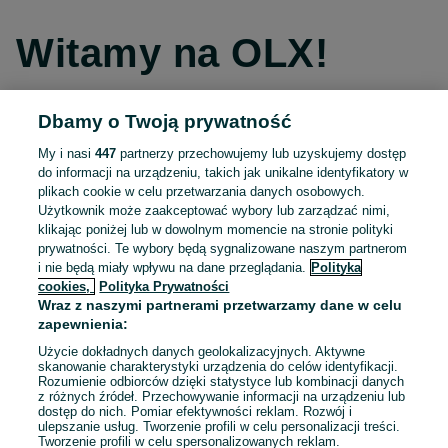
Witamy na OLX!
Dbamy o Twoją prywatność
Kontynuuj przez Facebooka
My i nasi
447
partnerzy przechowujemy lub uzyskujemy dostęp
do informacji na urządzeniu, takich jak unikalne identyfikatory w
Kontynuuj przez konto Apple
plikach cookie w celu przetwarzania danych osobowych.
Użytkownik może zaakceptować wybory lub zarządzać nimi,
klikając poniżej lub w dowolnym momencie na stronie polityki
prywatności. Te wybory będą sygnalizowane naszym partnerom
Kontynuuj przez konto Google
i nie będą miały wpływu na dane przeglądania.
Polityka
cookies,
Polityka Prywatności
Wraz z naszymi partnerami przetwarzamy dane w celu
LUB
zapewnienia:
Zaloguj się
Załóż konto
Użycie dokładnych danych geolokalizacyjnych. Aktywne
skanowanie charakterystyki urządzenia do celów identyfikacji.
Rozumienie odbiorców dzięki statystyce lub kombinacji danych
E-mail
z różnych źródeł. Przechowywanie informacji na urządzeniu lub
dostęp do nich. Pomiar efektywności reklam. Rozwój i
ulepszanie usług. Tworzenie profili w celu personalizacji treści.
Tworzenie profili w celu spersonalizowanych reklam.