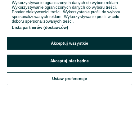
Wykorzystywanie ograniczonych danych do wyboru reklam.
Wykorzystywanie ograniczonych danych do wyboru treści.
Hasło
Pomiar efektywności treści. Wykorzystanie profili do wyboru
spersonalizowanych reklam. Wykorzystywanie profili w celu
doboru spersonalizowanych treści.
Lista partnerów (dostawców)
Nie pamiętasz hasła?
Akceptuj wszystkie
Zaloguj się
Akceptuj niezbędne
Kontynuując za pośrednictwem jednego z dostawców wskazanych powyżej,
Ustaw preferencje
akceptuję
Regulamin serwisu
OLX.pl w jego aktualnym brzmieniu.