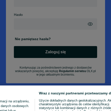
Hasło
Nie pamiętasz hasła?
Zaloguj się
Kontynuując za pośrednictwem jednego z dostawców
wskazanych powyżej, akceptuję
Regulamin serwisu
OLX.pl
w jego aktualnym brzmieniu.
Wraz z naszymi partnerami przetwarzamy d
Użycie dokładnych danych geolokalizacyjnych. A
macji na urządzeniu,
charakterystyki urządzenia do celów identyfikacji
ia danych osobowych.
statystyce lub kombinacji danych z różnych źróde
niżej lub w