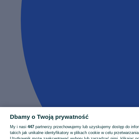
Dbamy o Twoją prywatność
My i nasi
447
partnerzy przechowujemy lub uzyskujemy dostęp do infor
takich jak unikalne identyfikatory w plikach cookie w celu przetwarzan
Użytkownik może zaakceptować wybory lub zarządzać nimi, klikając po