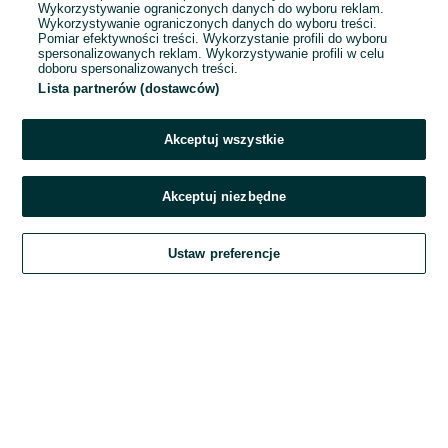
Wykorzystywanie ograniczonych danych do wyboru reklam.
Wykorzystywanie ograniczonych danych do wyboru treści.
Hasło
Pomiar efektywności treści. Wykorzystanie profili do wyboru
spersonalizowanych reklam. Wykorzystywanie profili w celu
doboru spersonalizowanych treści.
Lista partnerów (dostawców)
Nie pamiętasz hasła?
Akceptuj wszystkie
Zaloguj się
Akceptuj niezbędne
Kontynuując za pośrednictwem jednego z dostawców wskazanych powyżej,
Ustaw preferencje
akceptuję
Regulamin serwisu
OLX.pl w jego aktualnym brzmieniu.