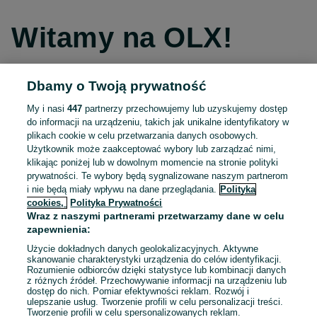
Witamy na OLX!
Dbamy o Twoją prywatność
Kontynuuj przez Facebooka
My i nasi
447
partnerzy przechowujemy lub uzyskujemy dostęp
do informacji na urządzeniu, takich jak unikalne identyfikatory w
Kontynuuj przez konto Apple
plikach cookie w celu przetwarzania danych osobowych.
Użytkownik może zaakceptować wybory lub zarządzać nimi,
klikając poniżej lub w dowolnym momencie na stronie polityki
prywatności. Te wybory będą sygnalizowane naszym partnerom
Kontynuuj przez konto Google
i nie będą miały wpływu na dane przeglądania.
Polityka
cookies,
Polityka Prywatności
Wraz z naszymi partnerami przetwarzamy dane w celu
LUB
zapewnienia:
Zaloguj się
Załóż konto
Użycie dokładnych danych geolokalizacyjnych. Aktywne
skanowanie charakterystyki urządzenia do celów identyfikacji.
Rozumienie odbiorców dzięki statystyce lub kombinacji danych
E-mail
z różnych źródeł. Przechowywanie informacji na urządzeniu lub
dostęp do nich. Pomiar efektywności reklam. Rozwój i
ulepszanie usług. Tworzenie profili w celu personalizacji treści.
Tworzenie profili w celu spersonalizowanych reklam.