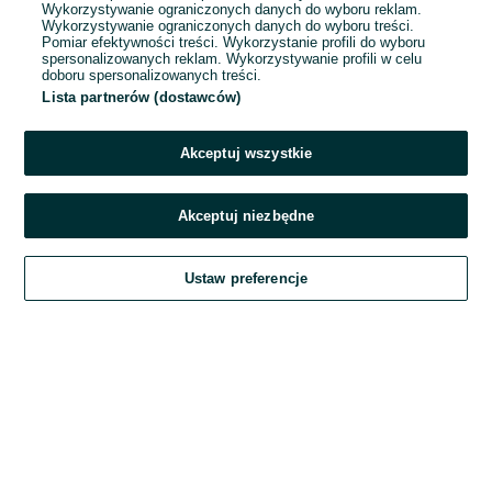
Wykorzystywanie ograniczonych danych do wyboru reklam.
Wykorzystywanie ograniczonych danych do wyboru treści.
Hasło
Pomiar efektywności treści. Wykorzystanie profili do wyboru
spersonalizowanych reklam. Wykorzystywanie profili w celu
doboru spersonalizowanych treści.
Lista partnerów (dostawców)
Nie pamiętasz hasła?
Akceptuj wszystkie
Zaloguj się
Akceptuj niezbędne
Kontynuując za pośrednictwem jednego z dostawców wskazanych powyżej,
Ustaw preferencje
akceptuję
Regulamin serwisu
OLX.pl w jego aktualnym brzmieniu.