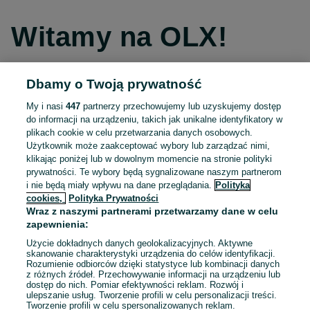
Witamy na OLX!
Dbamy o Twoją prywatność
Kontynuuj przez Facebooka
My i nasi
447
partnerzy przechowujemy lub uzyskujemy dostęp
do informacji na urządzeniu, takich jak unikalne identyfikatory w
Kontynuuj przez konto Apple
plikach cookie w celu przetwarzania danych osobowych.
Użytkownik może zaakceptować wybory lub zarządzać nimi,
klikając poniżej lub w dowolnym momencie na stronie polityki
prywatności. Te wybory będą sygnalizowane naszym partnerom
Kontynuuj przez konto Google
i nie będą miały wpływu na dane przeglądania.
Polityka
cookies,
Polityka Prywatności
Wraz z naszymi partnerami przetwarzamy dane w celu
LUB
zapewnienia:
Zaloguj się
Załóż konto
Użycie dokładnych danych geolokalizacyjnych. Aktywne
skanowanie charakterystyki urządzenia do celów identyfikacji.
Rozumienie odbiorców dzięki statystyce lub kombinacji danych
E-mail
z różnych źródeł. Przechowywanie informacji na urządzeniu lub
dostęp do nich. Pomiar efektywności reklam. Rozwój i
ulepszanie usług. Tworzenie profili w celu personalizacji treści.
Tworzenie profili w celu spersonalizowanych reklam.