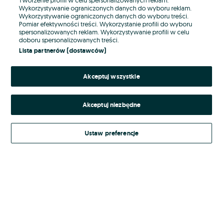
Wykorzystywanie ograniczonych danych do wyboru reklam.
Wykorzystywanie ograniczonych danych do wyboru treści.
Hasło
Pomiar efektywności treści. Wykorzystanie profili do wyboru
spersonalizowanych reklam. Wykorzystywanie profili w celu
doboru spersonalizowanych treści.
Lista partnerów (dostawców)
Nie pamiętasz hasła?
Akceptuj wszystkie
Zaloguj się
Akceptuj niezbędne
Kontynuując za pośrednictwem jednego z dostawców wskazanych powyżej,
akceptuję
Regulamin serwisu
OLX.pl w jego aktualnym brzmieniu.
Ustaw preferencje