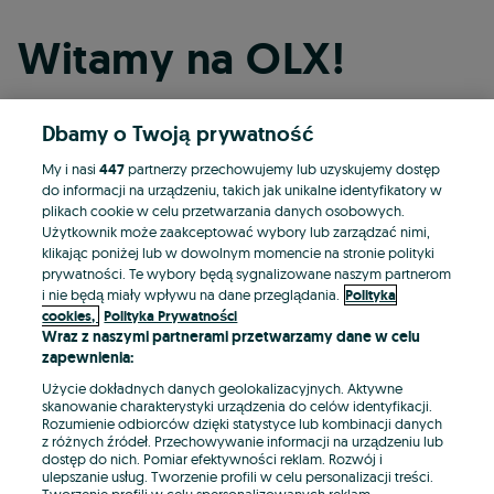
Witamy na OLX!
Dbamy o Twoją prywatność
Kontynuuj przez Facebooka
My i nasi
447
partnerzy przechowujemy lub uzyskujemy dostęp
do informacji na urządzeniu, takich jak unikalne identyfikatory w
Kontynuuj przez konto Apple
plikach cookie w celu przetwarzania danych osobowych.
Użytkownik może zaakceptować wybory lub zarządzać nimi,
klikając poniżej lub w dowolnym momencie na stronie polityki
prywatności. Te wybory będą sygnalizowane naszym partnerom
Kontynuuj przez konto Google
i nie będą miały wpływu na dane przeglądania.
Polityka
cookies,
Polityka Prywatności
Wraz z naszymi partnerami przetwarzamy dane w celu
LUB
zapewnienia:
Zaloguj się
Załóż konto
Użycie dokładnych danych geolokalizacyjnych. Aktywne
skanowanie charakterystyki urządzenia do celów identyfikacji.
Rozumienie odbiorców dzięki statystyce lub kombinacji danych
E-mail
z różnych źródeł. Przechowywanie informacji na urządzeniu lub
dostęp do nich. Pomiar efektywności reklam. Rozwój i
ulepszanie usług. Tworzenie profili w celu personalizacji treści.
Tworzenie profili w celu spersonalizowanych reklam.