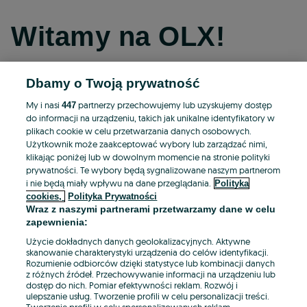
Witamy na OLX!
Dbamy o Twoją prywatność
Kontynuuj przez Facebooka
My i nasi
partnerzy przechowujemy lub uzyskujemy dostęp
447
do informacji na urządzeniu, takich jak unikalne identyfikatory w
Kontynuuj przez konto Apple
plikach cookie w celu przetwarzania danych osobowych.
Użytkownik może zaakceptować wybory lub zarządzać nimi,
klikając poniżej lub w dowolnym momencie na stronie polityki
prywatności. Te wybory będą sygnalizowane naszym partnerom
Kontynuuj przez konto Google
i nie będą miały wpływu na dane przeglądania.
Polityka
cookies,
Polityka Prywatności
Wraz z naszymi partnerami przetwarzamy dane w celu
LUB
zapewnienia:
Zaloguj się
Załóż konto
Użycie dokładnych danych geolokalizacyjnych. Aktywne
skanowanie charakterystyki urządzenia do celów identyfikacji.
Rozumienie odbiorców dzięki statystyce lub kombinacji danych
E-mail
z różnych źródeł. Przechowywanie informacji na urządzeniu lub
dostęp do nich. Pomiar efektywności reklam. Rozwój i
ulepszanie usług. Tworzenie profili w celu personalizacji treści.
Tworzenie profili w celu spersonalizowanych reklam.