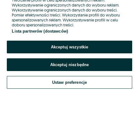
Wykorzystywanie ograniczonych danych do wyboru reklam.
Wykorzystywanie ograniczonych danych do wyboru treści.
Hasło
Pomiar efektywności treści. Wykorzystanie profili do wyboru
spersonalizowanych reklam. Wykorzystywanie profili w celu
doboru spersonalizowanych treści.
Lista partnerów (dostawców)
Nie pamiętasz hasła?
Akceptuj wszystkie
Zaloguj się
Akceptuj niezbędne
Kontynuując za pośrednictwem jednego z dostawców wskazanych powyżej,
akceptuję
OLX.pl w jego aktualnym brzmieniu.
Ustaw preferencje
Regulamin serwisu