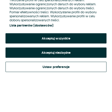
Wykorzystywanie ograniczonych danych do wyboru reklam.
Wykorzystywanie ograniczonych danych do wyboru treści.
Hasło
Pomiar efektywności treści. Wykorzystanie profili do wyboru
spersonalizowanych reklam. Wykorzystywanie profili w celu
doboru spersonalizowanych treści.
Lista partnerów (dostawców)
Nie pamiętasz hasła?
Akceptuj wszystkie
Zaloguj się
Akceptuj niezbędne
Kontynuując za pośrednictwem jednego z dostawców wskazanych powyżej,
akceptuję
Regulamin serwisu
OLX.pl w jego aktualnym brzmieniu.
Ustaw preferencje