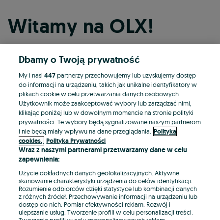
Witamy na OLX!
Dbamy o Twoją prywatność
Kontynuuj przez Facebooka
My i nasi
447
partnerzy przechowujemy lub uzyskujemy dostęp
do informacji na urządzeniu, takich jak unikalne identyfikatory w
Kontynuuj przez konto Apple
plikach cookie w celu przetwarzania danych osobowych.
Użytkownik może zaakceptować wybory lub zarządzać nimi,
klikając poniżej lub w dowolnym momencie na stronie polityki
prywatności. Te wybory będą sygnalizowane naszym partnerom
Kontynuuj przez konto Google
i nie będą miały wpływu na dane przeglądania.
Polityka
cookies,
Polityka Prywatności
Wraz z naszymi partnerami przetwarzamy dane w celu
LUB
zapewnienia:
Zaloguj się
Załóż konto
Użycie dokładnych danych geolokalizacyjnych. Aktywne
skanowanie charakterystyki urządzenia do celów identyfikacji.
Rozumienie odbiorców dzięki statystyce lub kombinacji danych
E-mail
z różnych źródeł. Przechowywanie informacji na urządzeniu lub
dostęp do nich. Pomiar efektywności reklam. Rozwój i
ulepszanie usług. Tworzenie profili w celu personalizacji treści.
Tworzenie profili w celu spersonalizowanych reklam.