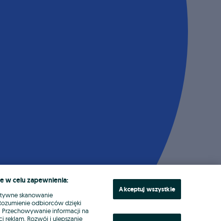
e w celu zapewnienia:
Akceptuj wszystkie
ktywne skanowanie
. Rozumienie odbiorców dzięki
ł. Przechowywanie informacji na
i reklam. Rozwój i ulepszanie