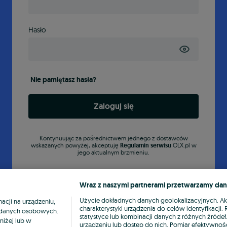
Hasło
Nie pamiętasz hasła?
Zaloguj się
Kontynuując za pośrednictwem jednego z dostawców
wskazanych powyżej, akceptuję
Regulamin serwisu
OLX.pl w
jego aktualnym brzmieniu.
Wraz z naszymi partnerami przetwarzamy dan
Użycie dokładnych danych geolokalizacyjnych. A
cji na urządzeniu,
charakterystyki urządzenia do celów identyfikacji
ia danych osobowych.
statystyce lub kombinacji danych z różnych źróde
niżej lub w
urządzeniu lub dostęp do nich. Pomiar efektywnośc