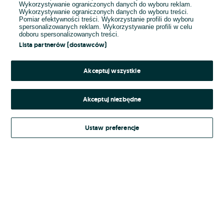
Wykorzystywanie ograniczonych danych do wyboru reklam.
Wykorzystywanie ograniczonych danych do wyboru treści.
Hasło
Pomiar efektywności treści. Wykorzystanie profili do wyboru
spersonalizowanych reklam. Wykorzystywanie profili w celu
doboru spersonalizowanych treści.
Lista partnerów (dostawców)
Nie pamiętasz hasła?
Akceptuj wszystkie
Zaloguj się
Akceptuj niezbędne
Kontynuując za pośrednictwem jednego z dostawców wskazanych powyżej,
Ustaw preferencje
Regulamin serwisu
akceptuję
OLX.pl w jego aktualnym brzmieniu.