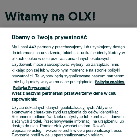
Witamy na OLX!
Dbamy o Twoją prywatność
Kontynuuj przez Facebooka
447
My i nasi
partnerzy przechowujemy lub uzyskujemy dostęp
do informacji na urządzeniu, takich jak unikalne identyfikatory w
Kontynuuj przez konto Apple
plikach cookie w celu przetwarzania danych osobowych.
Użytkownik może zaakceptować wybory lub zarządzać nimi,
klikając poniżej lub w dowolnym momencie na stronie polityki
prywatności. Te wybory będą sygnalizowane naszym partnerom
Kontynuuj przez konto Google
Polityka cookies,
i nie będą miały wpływu na dane przeglądania.
Polityka Prywatności
Wraz z naszymi partnerami przetwarzamy dane w celu
LUB
zapewnienia:
Zaloguj się
Załóż konto
Użycie dokładnych danych geolokalizacyjnych. Aktywne
skanowanie charakterystyki urządzenia do celów identyfikacji.
Rozumienie odbiorców dzięki statystyce lub kombinacji danych
E-mail
z różnych źródeł. Przechowywanie informacji na urządzeniu lub
dostęp do nich. Pomiar efektywności reklam. Rozwój i
ulepszanie usług. Tworzenie profili w celu personalizacji treści.
Tworzenie profili w celu spersonalizowanych reklam.