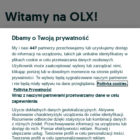
Witamy na OLX!
Dbamy o Twoją prywatność
Kontynuuj przez Facebooka
447
My i nasi
partnerzy przechowujemy lub uzyskujemy dostęp
do informacji na urządzeniu, takich jak unikalne identyfikatory w
Kontynuuj przez konto Apple
plikach cookie w celu przetwarzania danych osobowych.
Użytkownik może zaakceptować wybory lub zarządzać nimi,
klikając poniżej lub w dowolnym momencie na stronie polityki
prywatności. Te wybory będą sygnalizowane naszym partnerom
Kontynuuj przez konto Google
Polityka cookies,
i nie będą miały wpływu na dane przeglądania.
Polityka Prywatności
Wraz z naszymi partnerami przetwarzamy dane w celu
LUB
zapewnienia:
Zaloguj się
Załóż konto
Użycie dokładnych danych geolokalizacyjnych. Aktywne
skanowanie charakterystyki urządzenia do celów identyfikacji.
Rozumienie odbiorców dzięki statystyce lub kombinacji danych
E-mail
z różnych źródeł. Przechowywanie informacji na urządzeniu lub
dostęp do nich. Pomiar efektywności reklam. Rozwój i
ulepszanie usług. Tworzenie profili w celu personalizacji treści.
Tworzenie profili w celu spersonalizowanych reklam.