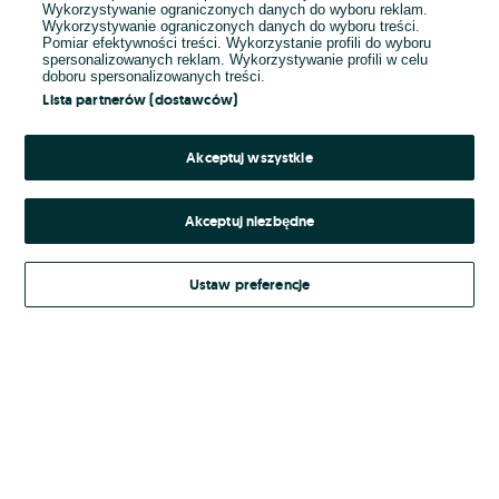
Wykorzystywanie ograniczonych danych do wyboru reklam.
Wykorzystywanie ograniczonych danych do wyboru treści.
Hasło
Pomiar efektywności treści. Wykorzystanie profili do wyboru
spersonalizowanych reklam. Wykorzystywanie profili w celu
doboru spersonalizowanych treści.
Lista partnerów (dostawców)
Nie pamiętasz hasła?
Akceptuj wszystkie
Zaloguj się
Akceptuj niezbędne
Kontynuując za pośrednictwem jednego z dostawców wskazanych powyżej,
Ustaw preferencje
Regulamin serwisu
akceptuję
OLX.pl w jego aktualnym brzmieniu.