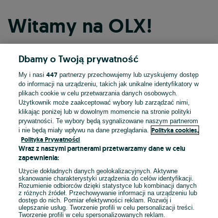
Witamy na OLX!
Dbamy o Twoją prywatność
Kontynuuj przez Facebooka
447
My i nasi
partnerzy przechowujemy lub uzyskujemy dostęp
do informacji na urządzeniu, takich jak unikalne identyfikatory w
Kontynuuj przez konto Apple
plikach cookie w celu przetwarzania danych osobowych.
Użytkownik może zaakceptować wybory lub zarządzać nimi,
klikając poniżej lub w dowolnym momencie na stronie polityki
prywatności. Te wybory będą sygnalizowane naszym partnerom
Kontynuuj przez konto Google
Polityka cookies,
i nie będą miały wpływu na dane przeglądania.
Polityka Prywatności
Wraz z naszymi partnerami przetwarzamy dane w celu
LUB
zapewnienia:
Zaloguj się
Załóż konto
Użycie dokładnych danych geolokalizacyjnych. Aktywne
skanowanie charakterystyki urządzenia do celów identyfikacji.
Rozumienie odbiorców dzięki statystyce lub kombinacji danych
E-mail
z różnych źródeł. Przechowywanie informacji na urządzeniu lub
dostęp do nich. Pomiar efektywności reklam. Rozwój i
ulepszanie usług. Tworzenie profili w celu personalizacji treści.
Tworzenie profili w celu spersonalizowanych reklam.