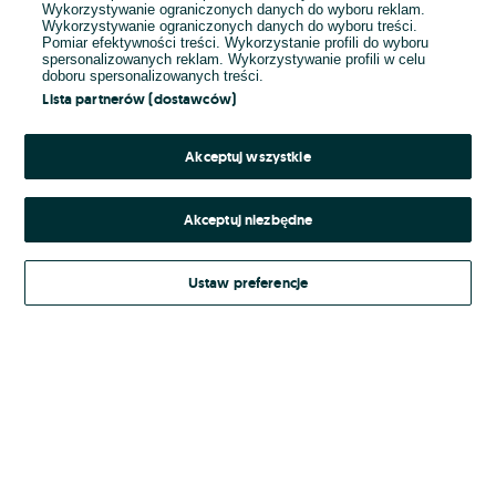
Wykorzystywanie ograniczonych danych do wyboru reklam.
Wykorzystywanie ograniczonych danych do wyboru treści.
Hasło
Pomiar efektywności treści. Wykorzystanie profili do wyboru
spersonalizowanych reklam. Wykorzystywanie profili w celu
doboru spersonalizowanych treści.
Lista partnerów (dostawców)
Nie pamiętasz hasła?
Akceptuj wszystkie
Zaloguj się
Akceptuj niezbędne
Kontynuując za pośrednictwem jednego z dostawców wskazanych powyżej,
Ustaw preferencje
Regulamin serwisu
akceptuję
OLX.pl w jego aktualnym brzmieniu.