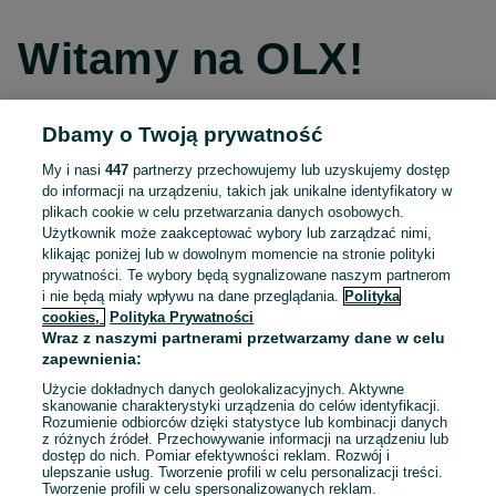
Witamy na OLX!
Dbamy o Twoją prywatność
Kontynuuj przez Facebooka
My i nasi
447
partnerzy przechowujemy lub uzyskujemy dostęp
do informacji na urządzeniu, takich jak unikalne identyfikatory w
Kontynuuj przez konto Apple
plikach cookie w celu przetwarzania danych osobowych.
Użytkownik może zaakceptować wybory lub zarządzać nimi,
klikając poniżej lub w dowolnym momencie na stronie polityki
prywatności. Te wybory będą sygnalizowane naszym partnerom
Kontynuuj przez konto Google
i nie będą miały wpływu na dane przeglądania.
Polityka
cookies,
Polityka Prywatności
Wraz z naszymi partnerami przetwarzamy dane w celu
LUB
zapewnienia:
Zaloguj się
Załóż konto
Użycie dokładnych danych geolokalizacyjnych. Aktywne
skanowanie charakterystyki urządzenia do celów identyfikacji.
Rozumienie odbiorców dzięki statystyce lub kombinacji danych
E-mail
z różnych źródeł. Przechowywanie informacji na urządzeniu lub
dostęp do nich. Pomiar efektywności reklam. Rozwój i
ulepszanie usług. Tworzenie profili w celu personalizacji treści.
Tworzenie profili w celu spersonalizowanych reklam.