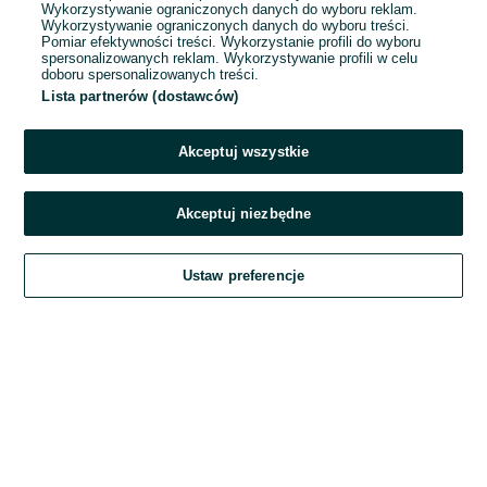
Wykorzystywanie ograniczonych danych do wyboru reklam.
Wykorzystywanie ograniczonych danych do wyboru treści.
Hasło
Pomiar efektywności treści. Wykorzystanie profili do wyboru
spersonalizowanych reklam. Wykorzystywanie profili w celu
doboru spersonalizowanych treści.
Lista partnerów (dostawców)
Nie pamiętasz hasła?
Akceptuj wszystkie
Zaloguj się
Akceptuj niezbędne
Kontynuując za pośrednictwem jednego z dostawców wskazanych powyżej,
Ustaw preferencje
akceptuję
Regulamin serwisu
OLX.pl w jego aktualnym brzmieniu.