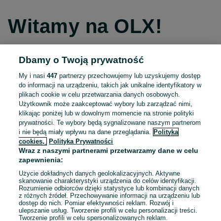
Witamy na OLX!
Dbamy o Twoją prywatność
Kontynuuj przez Facebooka
My i nasi
447
partnerzy przechowujemy lub uzyskujemy dostęp
do informacji na urządzeniu, takich jak unikalne identyfikatory w
Kontynuuj przez konto Apple
plikach cookie w celu przetwarzania danych osobowych.
Użytkownik może zaakceptować wybory lub zarządzać nimi,
klikając poniżej lub w dowolnym momencie na stronie polityki
prywatności. Te wybory będą sygnalizowane naszym partnerom
Kontynuuj przez konto Google
i nie będą miały wpływu na dane przeglądania.
Polityka
cookies,
Polityka Prywatności
Wraz z naszymi partnerami przetwarzamy dane w celu
LUB
zapewnienia:
Zaloguj się
Załóż konto
Użycie dokładnych danych geolokalizacyjnych. Aktywne
skanowanie charakterystyki urządzenia do celów identyfikacji.
Rozumienie odbiorców dzięki statystyce lub kombinacji danych
E-mail
z różnych źródeł. Przechowywanie informacji na urządzeniu lub
dostęp do nich. Pomiar efektywności reklam. Rozwój i
ulepszanie usług. Tworzenie profili w celu personalizacji treści.
Tworzenie profili w celu spersonalizowanych reklam.