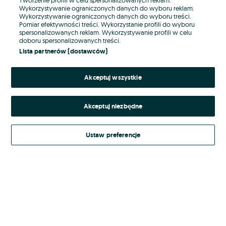
Wykorzystywanie ograniczonych danych do wyboru reklam.
Wykorzystywanie ograniczonych danych do wyboru treści.
Hasło
Pomiar efektywności treści. Wykorzystanie profili do wyboru
spersonalizowanych reklam. Wykorzystywanie profili w celu
doboru spersonalizowanych treści.
Lista partnerów (dostawców)
Nie pamiętasz hasła?
Akceptuj wszystkie
Zaloguj się
Akceptuj niezbędne
Kontynuując za pośrednictwem jednego z dostawców wskazanych powyżej,
akceptuję
Regulamin serwisu
OLX.pl w jego aktualnym brzmieniu.
Ustaw preferencje