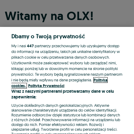
Witamy na OLX!
Dbamy o Twoją prywatność
Kontynuuj przez Facebooka
My i nasi
447
partnerzy przechowujemy lub uzyskujemy dostęp
do informacji na urządzeniu, takich jak unikalne identyfikatory w
Kontynuuj przez konto Apple
plikach cookie w celu przetwarzania danych osobowych.
Użytkownik może zaakceptować wybory lub zarządzać nimi,
klikając poniżej lub w dowolnym momencie na stronie polityki
prywatności. Te wybory będą sygnalizowane naszym partnerom
Kontynuuj przez konto Google
i nie będą miały wpływu na dane przeglądania.
Polityka
cookies,
Polityka Prywatności
Wraz z naszymi partnerami przetwarzamy dane w celu
LUB
zapewnienia:
Zaloguj się
Załóż konto
Użycie dokładnych danych geolokalizacyjnych. Aktywne
skanowanie charakterystyki urządzenia do celów identyfikacji.
Rozumienie odbiorców dzięki statystyce lub kombinacji danych
E-mail
z różnych źródeł. Przechowywanie informacji na urządzeniu lub
dostęp do nich. Pomiar efektywności reklam. Rozwój i
ulepszanie usług. Tworzenie profili w celu personalizacji treści.
Tworzenie profili w celu spersonalizowanych reklam.