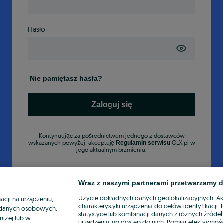
Hasło
Nie pamiętasz hasła?
Zaloguj się
Kontynuując za pośrednictwem jednego z dostawców
wskazanych powyżej, akceptuję
OLX.pl w
Regulamin serwisu
jego aktualnym brzmieniu.
Wraz z naszymi partnerami przetwarzamy d
Użycie dokładnych danych geolokalizacyjnych. A
cji na urządzeniu,
charakterystyki urządzenia do celów identyfikacji
ia danych osobowych.
statystyce lub kombinacji danych z różnych źróde
niżej lub w
urządzeniu lub dostęp do nich. Pomiar efektywnośc