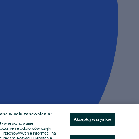
ane w celu zapewnienia:
Akceptuj wszystkie
ktywne skanowanie
. Rozumienie odbiorców dzięki
ł. Przechowywanie informacji na
i reklam. Rozwój i ulepszanie