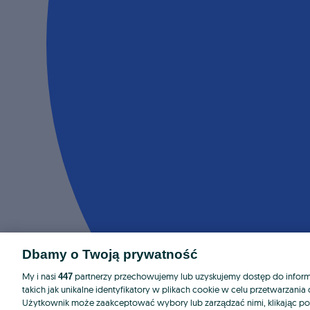
Dbamy o Twoją prywatność
My i nasi
partnerzy przechowujemy lub uzyskujemy dostęp do informa
447
takich jak unikalne identyfikatory w plikach cookie w celu przetwarzan
Użytkownik może zaakceptować wybory lub zarządzać nimi, klikając po