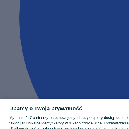
Dbamy o Twoją prywatność
My i nasi
447
partnerzy przechowujemy lub uzyskujemy dostęp do infor
takich jak unikalne identyfikatory w plikach cookie w celu przetwarzan
Użytkownik może zaakceptować wybory lub zarządzać nimi, klikając po