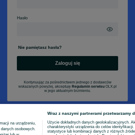
Hasło
Nie pamiętasz hasła?
Zaloguj się
Kontynuując za pośrednictwem jednego z dostawców
wskazanych powyżej, akceptuję
Regulamin serwisu
OLX.pl
w jego aktualnym brzmieniu.
Wraz z naszymi partnerami przetwarzamy d
Użycie dokładnych danych geolokalizacyjnych. A
macji na urządzeniu,
charakterystyki urządzenia do celów identyfikacji
ia danych osobowych.
statystyce lub kombinacji danych z różnych źróde
niżej lub w