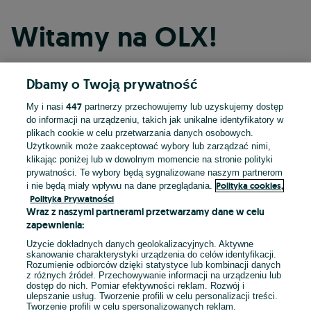
Witamy na OLX!
Dbamy o Twoją prywatność
Kontynuuj przez Facebooka
447
My i nasi
partnerzy przechowujemy lub uzyskujemy dostęp
do informacji na urządzeniu, takich jak unikalne identyfikatory w
Kontynuuj przez konto Apple
plikach cookie w celu przetwarzania danych osobowych.
Użytkownik może zaakceptować wybory lub zarządzać nimi,
klikając poniżej lub w dowolnym momencie na stronie polityki
prywatności. Te wybory będą sygnalizowane naszym partnerom
Kontynuuj przez konto Google
Polityka cookies,
i nie będą miały wpływu na dane przeglądania.
Polityka Prywatności
Wraz z naszymi partnerami przetwarzamy dane w celu
LUB
zapewnienia:
Zaloguj się
Załóż konto
Użycie dokładnych danych geolokalizacyjnych. Aktywne
skanowanie charakterystyki urządzenia do celów identyfikacji.
Rozumienie odbiorców dzięki statystyce lub kombinacji danych
E-mail
z różnych źródeł. Przechowywanie informacji na urządzeniu lub
dostęp do nich. Pomiar efektywności reklam. Rozwój i
ulepszanie usług. Tworzenie profili w celu personalizacji treści.
Tworzenie profili w celu spersonalizowanych reklam.