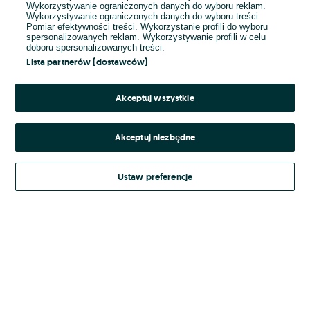
Wykorzystywanie ograniczonych danych do wyboru reklam.
Wykorzystywanie ograniczonych danych do wyboru treści.
Hasło
Pomiar efektywności treści. Wykorzystanie profili do wyboru
spersonalizowanych reklam. Wykorzystywanie profili w celu
doboru spersonalizowanych treści.
Lista partnerów (dostawców)
Nie pamiętasz hasła?
Akceptuj wszystkie
Zaloguj się
Akceptuj niezbędne
Kontynuując za pośrednictwem jednego z dostawców wskazanych powyżej,
Ustaw preferencje
Regulamin serwisu
akceptuję
OLX.pl w jego aktualnym brzmieniu.