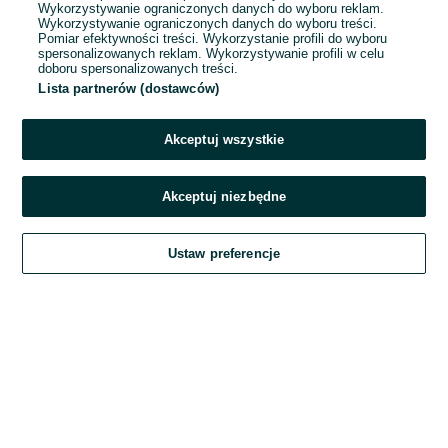
Wykorzystywanie ograniczonych danych do wyboru reklam.
Wykorzystywanie ograniczonych danych do wyboru treści.
Hasło
Pomiar efektywności treści. Wykorzystanie profili do wyboru
spersonalizowanych reklam. Wykorzystywanie profili w celu
doboru spersonalizowanych treści.
Lista partnerów (dostawców)
Nie pamiętasz hasła?
Akceptuj wszystkie
Zaloguj się
Akceptuj niezbędne
Kontynuując za pośrednictwem jednego z dostawców wskazanych powyżej,
Ustaw preferencje
akceptuję
Regulamin serwisu
OLX.pl w jego aktualnym brzmieniu.