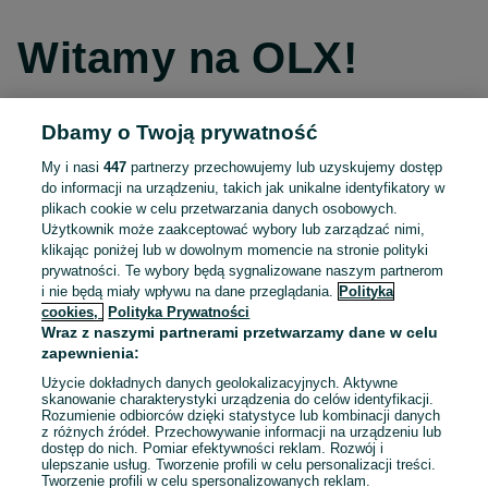
Witamy na OLX!
Dbamy o Twoją prywatność
Kontynuuj przez Facebooka
My i nasi
447
partnerzy przechowujemy lub uzyskujemy dostęp
do informacji na urządzeniu, takich jak unikalne identyfikatory w
Kontynuuj przez konto Apple
plikach cookie w celu przetwarzania danych osobowych.
Użytkownik może zaakceptować wybory lub zarządzać nimi,
klikając poniżej lub w dowolnym momencie na stronie polityki
prywatności. Te wybory będą sygnalizowane naszym partnerom
Kontynuuj przez konto Google
i nie będą miały wpływu na dane przeglądania.
Polityka
cookies,
Polityka Prywatności
Wraz z naszymi partnerami przetwarzamy dane w celu
LUB
zapewnienia:
Zaloguj się
Załóż konto
Użycie dokładnych danych geolokalizacyjnych. Aktywne
skanowanie charakterystyki urządzenia do celów identyfikacji.
Rozumienie odbiorców dzięki statystyce lub kombinacji danych
E-mail
z różnych źródeł. Przechowywanie informacji na urządzeniu lub
dostęp do nich. Pomiar efektywności reklam. Rozwój i
ulepszanie usług. Tworzenie profili w celu personalizacji treści.
Tworzenie profili w celu spersonalizowanych reklam.