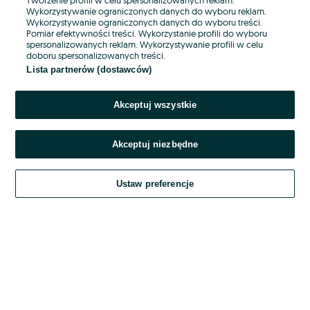
Wykorzystywanie ograniczonych danych do wyboru reklam.
Wykorzystywanie ograniczonych danych do wyboru treści.
Hasło
Pomiar efektywności treści. Wykorzystanie profili do wyboru
spersonalizowanych reklam. Wykorzystywanie profili w celu
doboru spersonalizowanych treści.
Lista partnerów (dostawców)
Nie pamiętasz hasła?
Akceptuj wszystkie
Zaloguj się
Akceptuj niezbędne
Kontynuując za pośrednictwem jednego z dostawców wskazanych powyżej,
akceptuję
OLX.pl w jego aktualnym brzmieniu.
Ustaw preferencje
Regulamin serwisu