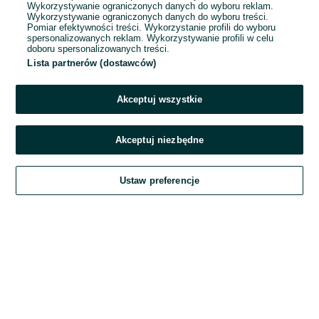
Wykorzystywanie ograniczonych danych do wyboru reklam.
Wykorzystywanie ograniczonych danych do wyboru treści.
Hasło
Pomiar efektywności treści. Wykorzystanie profili do wyboru
spersonalizowanych reklam. Wykorzystywanie profili w celu
doboru spersonalizowanych treści.
Lista partnerów (dostawców)
Nie pamiętasz hasła?
Akceptuj wszystkie
Zaloguj się
Akceptuj niezbędne
Kontynuując za pośrednictwem jednego z dostawców wskazanych powyżej,
Ustaw preferencje
akceptuję
Regulamin serwisu
OLX.pl w jego aktualnym brzmieniu.