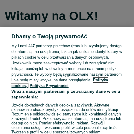
Witamy na OLX!
Dbamy o Twoją prywatność
Kontynuuj przez Facebooka
My i nasi
447
partnerzy przechowujemy lub uzyskujemy dostęp
do informacji na urządzeniu, takich jak unikalne identyfikatory w
Kontynuuj przez konto Apple
plikach cookie w celu przetwarzania danych osobowych.
Użytkownik może zaakceptować wybory lub zarządzać nimi,
klikając poniżej lub w dowolnym momencie na stronie polityki
prywatności. Te wybory będą sygnalizowane naszym partnerom
Kontynuuj przez konto Google
i nie będą miały wpływu na dane przeglądania.
Polityka
cookies,
Polityka Prywatności
Wraz z naszymi partnerami przetwarzamy dane w celu
LUB
zapewnienia:
Zaloguj się
Załóż konto
Użycie dokładnych danych geolokalizacyjnych. Aktywne
skanowanie charakterystyki urządzenia do celów identyfikacji.
Rozumienie odbiorców dzięki statystyce lub kombinacji danych
E-mail
z różnych źródeł. Przechowywanie informacji na urządzeniu lub
dostęp do nich. Pomiar efektywności reklam. Rozwój i
ulepszanie usług. Tworzenie profili w celu personalizacji treści.
Tworzenie profili w celu spersonalizowanych reklam.