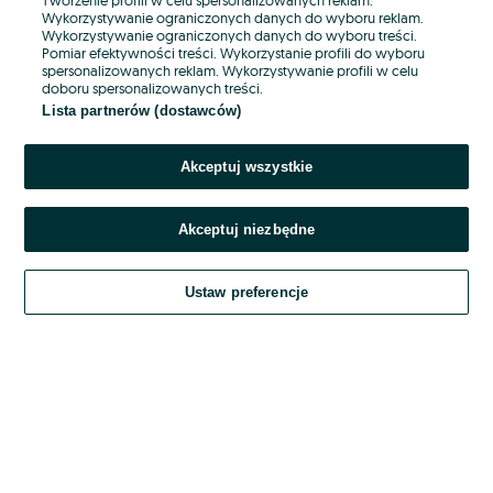
Wykorzystywanie ograniczonych danych do wyboru reklam.
Wykorzystywanie ograniczonych danych do wyboru treści.
Hasło
Pomiar efektywności treści. Wykorzystanie profili do wyboru
spersonalizowanych reklam. Wykorzystywanie profili w celu
doboru spersonalizowanych treści.
Lista partnerów (dostawców)
Nie pamiętasz hasła?
Akceptuj wszystkie
Zaloguj się
Akceptuj niezbędne
Kontynuując za pośrednictwem jednego z dostawców wskazanych powyżej,
akceptuję
OLX.pl w jego aktualnym brzmieniu.
Ustaw preferencje
Regulamin serwisu