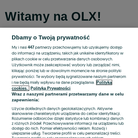
Witamy na OLX!
Dbamy o Twoją prywatność
Kontynuuj przez Facebooka
My i nasi
partnerzy przechowujemy lub uzyskujemy dostęp
447
do informacji na urządzeniu, takich jak unikalne identyfikatory w
Kontynuuj przez konto Apple
plikach cookie w celu przetwarzania danych osobowych.
Użytkownik może zaakceptować wybory lub zarządzać nimi,
klikając poniżej lub w dowolnym momencie na stronie polityki
prywatności. Te wybory będą sygnalizowane naszym partnerom
Kontynuuj przez konto Google
i nie będą miały wpływu na dane przeglądania.
Polityka
cookies,
Polityka Prywatności
Wraz z naszymi partnerami przetwarzamy dane w celu
LUB
zapewnienia:
Zaloguj się
Załóż konto
Użycie dokładnych danych geolokalizacyjnych. Aktywne
skanowanie charakterystyki urządzenia do celów identyfikacji.
Rozumienie odbiorców dzięki statystyce lub kombinacji danych
E-mail
z różnych źródeł. Przechowywanie informacji na urządzeniu lub
dostęp do nich. Pomiar efektywności reklam. Rozwój i
ulepszanie usług. Tworzenie profili w celu personalizacji treści.
Tworzenie profili w celu spersonalizowanych reklam.