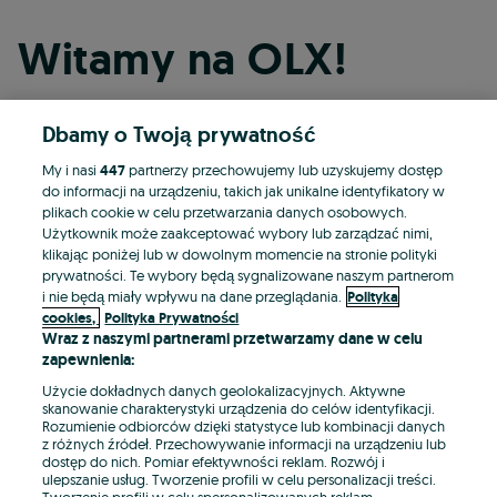
Witamy na OLX!
Dbamy o Twoją prywatność
Kontynuuj przez Facebooka
My i nasi
447
partnerzy przechowujemy lub uzyskujemy dostęp
do informacji na urządzeniu, takich jak unikalne identyfikatory w
Kontynuuj przez konto Apple
plikach cookie w celu przetwarzania danych osobowych.
Użytkownik może zaakceptować wybory lub zarządzać nimi,
klikając poniżej lub w dowolnym momencie na stronie polityki
prywatności. Te wybory będą sygnalizowane naszym partnerom
Kontynuuj przez konto Google
i nie będą miały wpływu na dane przeglądania.
Polityka
cookies,
Polityka Prywatności
Wraz z naszymi partnerami przetwarzamy dane w celu
LUB
zapewnienia:
Zaloguj się
Załóż konto
Użycie dokładnych danych geolokalizacyjnych. Aktywne
skanowanie charakterystyki urządzenia do celów identyfikacji.
Rozumienie odbiorców dzięki statystyce lub kombinacji danych
E-mail
z różnych źródeł. Przechowywanie informacji na urządzeniu lub
dostęp do nich. Pomiar efektywności reklam. Rozwój i
ulepszanie usług. Tworzenie profili w celu personalizacji treści.
Tworzenie profili w celu spersonalizowanych reklam.