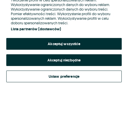
Wykorzystywanie ograniczonych danych do wyboru reklam.
Wykorzystywanie ograniczonych danych do wyboru treści.
Hasło
Pomiar efektywności treści. Wykorzystanie profili do wyboru
spersonalizowanych reklam. Wykorzystywanie profili w celu
doboru spersonalizowanych treści.
Lista partnerów (dostawców)
Nie pamiętasz hasła?
Akceptuj wszystkie
Zaloguj się
Akceptuj niezbędne
Kontynuując za pośrednictwem jednego z dostawców wskazanych powyżej,
akceptuję
Regulamin serwisu
OLX.pl w jego aktualnym brzmieniu.
Ustaw preferencje