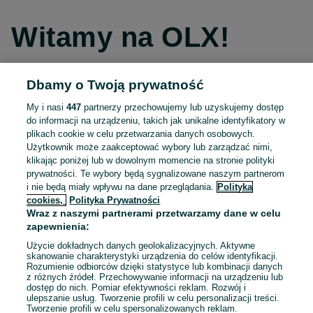
Witamy na OLX!
Dbamy o Twoją prywatność
Kontynuuj przez Facebooka
My i nasi
447
partnerzy przechowujemy lub uzyskujemy dostęp
do informacji na urządzeniu, takich jak unikalne identyfikatory w
Kontynuuj przez konto Apple
plikach cookie w celu przetwarzania danych osobowych.
Użytkownik może zaakceptować wybory lub zarządzać nimi,
klikając poniżej lub w dowolnym momencie na stronie polityki
prywatności. Te wybory będą sygnalizowane naszym partnerom
Kontynuuj przez konto Google
i nie będą miały wpływu na dane przeglądania.
Polityka
cookies,
Polityka Prywatności
Wraz z naszymi partnerami przetwarzamy dane w celu
LUB
zapewnienia:
Zaloguj się
Załóż konto
Użycie dokładnych danych geolokalizacyjnych. Aktywne
skanowanie charakterystyki urządzenia do celów identyfikacji.
Rozumienie odbiorców dzięki statystyce lub kombinacji danych
E-mail
z różnych źródeł. Przechowywanie informacji na urządzeniu lub
dostęp do nich. Pomiar efektywności reklam. Rozwój i
ulepszanie usług. Tworzenie profili w celu personalizacji treści.
Tworzenie profili w celu spersonalizowanych reklam.