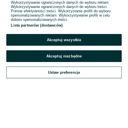
Wykorzystywanie ograniczonych danych do wyboru reklam.
Wykorzystywanie ograniczonych danych do wyboru treści.
Hasło
Pomiar efektywności treści. Wykorzystanie profili do wyboru
spersonalizowanych reklam. Wykorzystywanie profili w celu
doboru spersonalizowanych treści.
Lista partnerów (dostawców)
Nie pamiętasz hasła?
Akceptuj wszystkie
Zaloguj się
Akceptuj niezbędne
Kontynuując za pośrednictwem jednego z dostawców wskazanych powyżej,
Ustaw preferencje
akceptuję
Regulamin serwisu
OLX.pl w jego aktualnym brzmieniu.