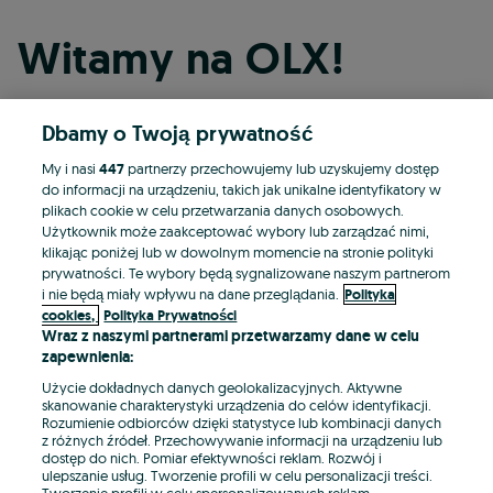
Witamy na OLX!
Dbamy o Twoją prywatność
Kontynuuj przez Facebooka
My i nasi
447
partnerzy przechowujemy lub uzyskujemy dostęp
do informacji na urządzeniu, takich jak unikalne identyfikatory w
Kontynuuj przez konto Apple
plikach cookie w celu przetwarzania danych osobowych.
Użytkownik może zaakceptować wybory lub zarządzać nimi,
klikając poniżej lub w dowolnym momencie na stronie polityki
prywatności. Te wybory będą sygnalizowane naszym partnerom
Kontynuuj przez konto Google
i nie będą miały wpływu na dane przeglądania.
Polityka
cookies,
Polityka Prywatności
Wraz z naszymi partnerami przetwarzamy dane w celu
LUB
zapewnienia:
Zaloguj się
Załóż konto
Użycie dokładnych danych geolokalizacyjnych. Aktywne
skanowanie charakterystyki urządzenia do celów identyfikacji.
Rozumienie odbiorców dzięki statystyce lub kombinacji danych
E-mail
z różnych źródeł. Przechowywanie informacji na urządzeniu lub
dostęp do nich. Pomiar efektywności reklam. Rozwój i
ulepszanie usług. Tworzenie profili w celu personalizacji treści.
Tworzenie profili w celu spersonalizowanych reklam.