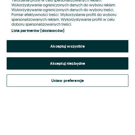
Wykorzystywanie ograniczonych danych do wyboru reklam.
Wykorzystywanie ograniczonych danych do wyboru treści.
Hasło
Pomiar efektywności treści. Wykorzystanie profili do wyboru
spersonalizowanych reklam. Wykorzystywanie profili w celu
doboru spersonalizowanych treści.
Lista partnerów (dostawców)
Nie pamiętasz hasła?
Akceptuj wszystkie
Zaloguj się
Akceptuj niezbędne
Kontynuując za pośrednictwem jednego z dostawców wskazanych powyżej,
akceptuję
Regulamin serwisu
OLX.pl w jego aktualnym brzmieniu.
Ustaw preferencje