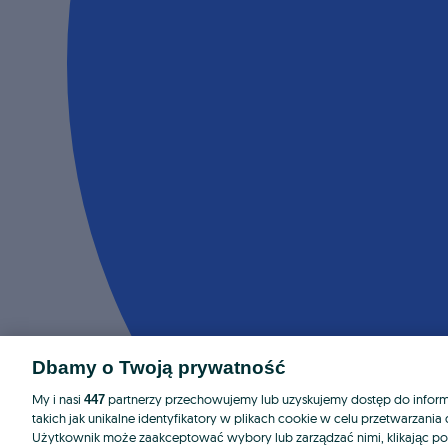
Dbamy o Twoją prywatność
My i nasi
partnerzy przechowujemy lub uzyskujemy dostęp do informa
447
takich jak unikalne identyfikatory w plikach cookie w celu przetwarzan
Użytkownik może zaakceptować wybory lub zarządzać nimi, klikając po