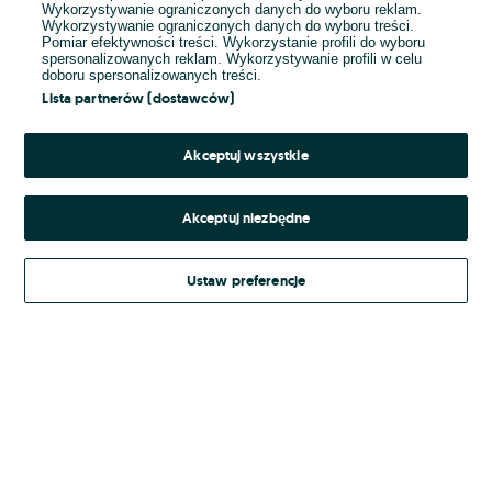
Wykorzystywanie ograniczonych danych do wyboru reklam.
Wykorzystywanie ograniczonych danych do wyboru treści.
Hasło
Pomiar efektywności treści. Wykorzystanie profili do wyboru
spersonalizowanych reklam. Wykorzystywanie profili w celu
doboru spersonalizowanych treści.
Lista partnerów (dostawców)
Nie pamiętasz hasła?
Akceptuj wszystkie
Zaloguj się
Akceptuj niezbędne
Kontynuując za pośrednictwem jednego z dostawców wskazanych powyżej,
Ustaw preferencje
Regulamin serwisu
akceptuję
OLX.pl w jego aktualnym brzmieniu.