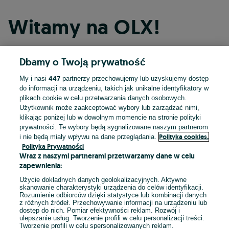
Witamy na OLX!
Dbamy o Twoją prywatność
Kontynuuj przez Facebooka
447
My i nasi
partnerzy przechowujemy lub uzyskujemy dostęp
do informacji na urządzeniu, takich jak unikalne identyfikatory w
Kontynuuj przez konto Apple
plikach cookie w celu przetwarzania danych osobowych.
Użytkownik może zaakceptować wybory lub zarządzać nimi,
klikając poniżej lub w dowolnym momencie na stronie polityki
prywatności. Te wybory będą sygnalizowane naszym partnerom
Kontynuuj przez konto Google
Polityka cookies,
i nie będą miały wpływu na dane przeglądania.
Polityka Prywatności
Wraz z naszymi partnerami przetwarzamy dane w celu
LUB
zapewnienia:
Zaloguj się
Załóż konto
Użycie dokładnych danych geolokalizacyjnych. Aktywne
skanowanie charakterystyki urządzenia do celów identyfikacji.
Rozumienie odbiorców dzięki statystyce lub kombinacji danych
E-mail
z różnych źródeł. Przechowywanie informacji na urządzeniu lub
dostęp do nich. Pomiar efektywności reklam. Rozwój i
ulepszanie usług. Tworzenie profili w celu personalizacji treści.
Tworzenie profili w celu spersonalizowanych reklam.