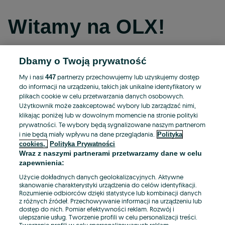
Witamy na OLX!
Dbamy o Twoją prywatność
Kontynuuj przez Facebooka
My i nasi
partnerzy przechowujemy lub uzyskujemy dostęp
447
do informacji na urządzeniu, takich jak unikalne identyfikatory w
Kontynuuj przez konto Apple
plikach cookie w celu przetwarzania danych osobowych.
Użytkownik może zaakceptować wybory lub zarządzać nimi,
klikając poniżej lub w dowolnym momencie na stronie polityki
prywatności. Te wybory będą sygnalizowane naszym partnerom
Kontynuuj przez konto Google
i nie będą miały wpływu na dane przeglądania.
Polityka
cookies,
Polityka Prywatności
Wraz z naszymi partnerami przetwarzamy dane w celu
LUB
zapewnienia:
Zaloguj się
Załóż konto
Użycie dokładnych danych geolokalizacyjnych. Aktywne
skanowanie charakterystyki urządzenia do celów identyfikacji.
Rozumienie odbiorców dzięki statystyce lub kombinacji danych
E-mail
z różnych źródeł. Przechowywanie informacji na urządzeniu lub
dostęp do nich. Pomiar efektywności reklam. Rozwój i
ulepszanie usług. Tworzenie profili w celu personalizacji treści.
Tworzenie profili w celu spersonalizowanych reklam.