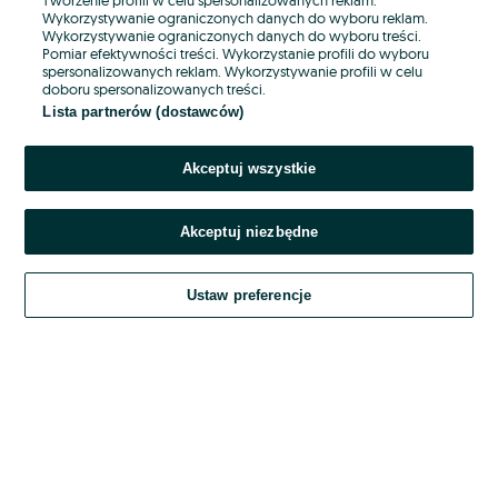
Wykorzystywanie ograniczonych danych do wyboru reklam.
Wykorzystywanie ograniczonych danych do wyboru treści.
Hasło
Pomiar efektywności treści. Wykorzystanie profili do wyboru
spersonalizowanych reklam. Wykorzystywanie profili w celu
doboru spersonalizowanych treści.
Lista partnerów (dostawców)
Nie pamiętasz hasła?
Akceptuj wszystkie
Zaloguj się
Akceptuj niezbędne
Kontynuując za pośrednictwem jednego z dostawców wskazanych powyżej,
akceptuję
OLX.pl w jego aktualnym brzmieniu.
Ustaw preferencje
Regulamin serwisu