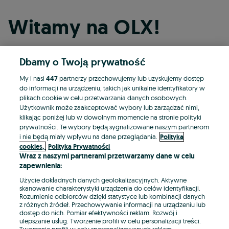
Witamy na OLX!
Dbamy o Twoją prywatność
Kontynuuj przez Facebooka
My i nasi
447
partnerzy przechowujemy lub uzyskujemy dostęp
do informacji na urządzeniu, takich jak unikalne identyfikatory w
Kontynuuj przez konto Apple
plikach cookie w celu przetwarzania danych osobowych.
Użytkownik może zaakceptować wybory lub zarządzać nimi,
klikając poniżej lub w dowolnym momencie na stronie polityki
prywatności. Te wybory będą sygnalizowane naszym partnerom
Kontynuuj przez konto Google
i nie będą miały wpływu na dane przeglądania.
Polityka
cookies,
Polityka Prywatności
Wraz z naszymi partnerami przetwarzamy dane w celu
LUB
zapewnienia:
Zaloguj się
Załóż konto
Użycie dokładnych danych geolokalizacyjnych. Aktywne
skanowanie charakterystyki urządzenia do celów identyfikacji.
Rozumienie odbiorców dzięki statystyce lub kombinacji danych
E-mail
z różnych źródeł. Przechowywanie informacji na urządzeniu lub
dostęp do nich. Pomiar efektywności reklam. Rozwój i
ulepszanie usług. Tworzenie profili w celu personalizacji treści.
Tworzenie profili w celu spersonalizowanych reklam.