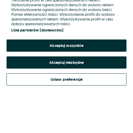
Wykorzystywanie ograniczonych danych do wyboru reklam.
Wykorzystywanie ograniczonych danych do wyboru treści.
Hasło
Pomiar efektywności treści. Wykorzystanie profili do wyboru
spersonalizowanych reklam. Wykorzystywanie profili w celu
doboru spersonalizowanych treści.
Lista partnerów (dostawców)
Nie pamiętasz hasła?
Akceptuj wszystkie
Zaloguj się
Akceptuj niezbędne
Kontynuując za pośrednictwem jednego z dostawców wskazanych powyżej,
akceptuję
Regulamin serwisu
OLX.pl w jego aktualnym brzmieniu.
Ustaw preferencje