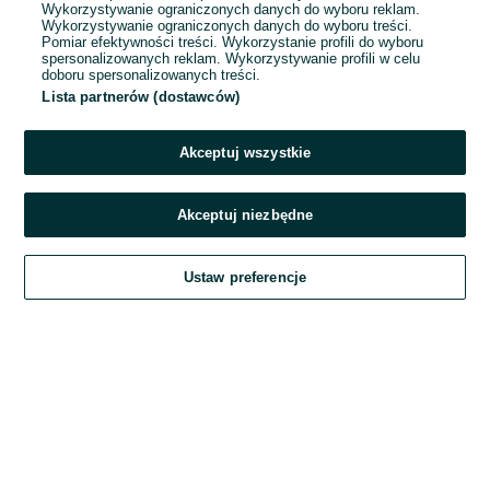
Wykorzystywanie ograniczonych danych do wyboru reklam.
Wykorzystywanie ograniczonych danych do wyboru treści.
Hasło
Pomiar efektywności treści. Wykorzystanie profili do wyboru
spersonalizowanych reklam. Wykorzystywanie profili w celu
doboru spersonalizowanych treści.
Lista partnerów (dostawców)
Nie pamiętasz hasła?
Akceptuj wszystkie
Zaloguj się
Akceptuj niezbędne
Kontynuując za pośrednictwem jednego z dostawców wskazanych powyżej,
Ustaw preferencje
akceptuję
Regulamin serwisu
OLX.pl w jego aktualnym brzmieniu.