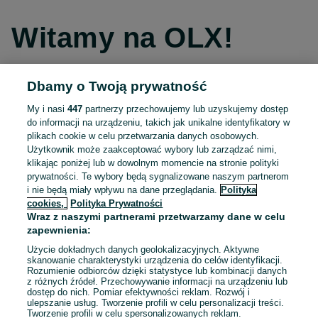
Witamy na OLX!
Dbamy o Twoją prywatność
Kontynuuj przez Facebooka
My i nasi
447
partnerzy przechowujemy lub uzyskujemy dostęp
do informacji na urządzeniu, takich jak unikalne identyfikatory w
Kontynuuj przez konto Apple
plikach cookie w celu przetwarzania danych osobowych.
Użytkownik może zaakceptować wybory lub zarządzać nimi,
klikając poniżej lub w dowolnym momencie na stronie polityki
prywatności. Te wybory będą sygnalizowane naszym partnerom
Kontynuuj przez konto Google
i nie będą miały wpływu na dane przeglądania.
Polityka
cookies,
Polityka Prywatności
Wraz z naszymi partnerami przetwarzamy dane w celu
LUB
zapewnienia:
Zaloguj się
Załóż konto
Użycie dokładnych danych geolokalizacyjnych. Aktywne
skanowanie charakterystyki urządzenia do celów identyfikacji.
Rozumienie odbiorców dzięki statystyce lub kombinacji danych
E-mail
z różnych źródeł. Przechowywanie informacji na urządzeniu lub
dostęp do nich. Pomiar efektywności reklam. Rozwój i
ulepszanie usług. Tworzenie profili w celu personalizacji treści.
Tworzenie profili w celu spersonalizowanych reklam.