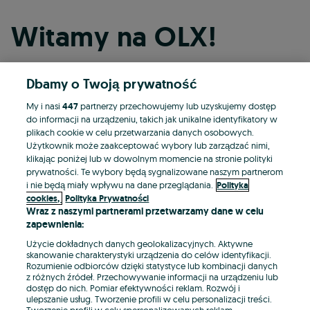
Witamy na OLX!
Dbamy o Twoją prywatność
Kontynuuj przez Facebooka
My i nasi
447
partnerzy przechowujemy lub uzyskujemy dostęp
do informacji na urządzeniu, takich jak unikalne identyfikatory w
Kontynuuj przez konto Apple
plikach cookie w celu przetwarzania danych osobowych.
Użytkownik może zaakceptować wybory lub zarządzać nimi,
klikając poniżej lub w dowolnym momencie na stronie polityki
prywatności. Te wybory będą sygnalizowane naszym partnerom
Kontynuuj przez konto Google
i nie będą miały wpływu na dane przeglądania.
Polityka
cookies,
Polityka Prywatności
Wraz z naszymi partnerami przetwarzamy dane w celu
LUB
zapewnienia:
Zaloguj się
Załóż konto
Użycie dokładnych danych geolokalizacyjnych. Aktywne
skanowanie charakterystyki urządzenia do celów identyfikacji.
Rozumienie odbiorców dzięki statystyce lub kombinacji danych
E-mail
z różnych źródeł. Przechowywanie informacji na urządzeniu lub
dostęp do nich. Pomiar efektywności reklam. Rozwój i
ulepszanie usług. Tworzenie profili w celu personalizacji treści.
Tworzenie profili w celu spersonalizowanych reklam.