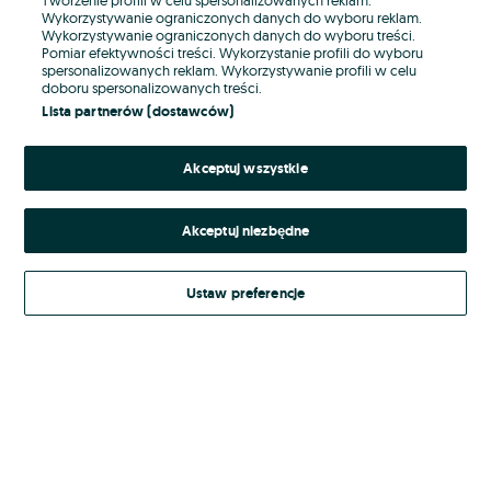
Wykorzystywanie ograniczonych danych do wyboru reklam.
Wykorzystywanie ograniczonych danych do wyboru treści.
Hasło
Pomiar efektywności treści. Wykorzystanie profili do wyboru
spersonalizowanych reklam. Wykorzystywanie profili w celu
doboru spersonalizowanych treści.
Lista partnerów (dostawców)
Nie pamiętasz hasła?
Akceptuj wszystkie
Zaloguj się
Akceptuj niezbędne
Kontynuując za pośrednictwem jednego z dostawców wskazanych powyżej,
akceptuję
Regulamin serwisu
OLX.pl w jego aktualnym brzmieniu.
Ustaw preferencje