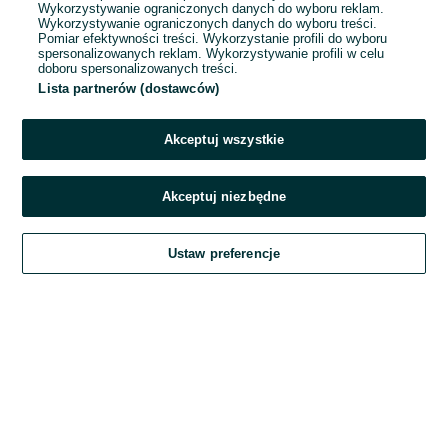
Wykorzystywanie ograniczonych danych do wyboru reklam.
Wykorzystywanie ograniczonych danych do wyboru treści.
Hasło
Pomiar efektywności treści. Wykorzystanie profili do wyboru
spersonalizowanych reklam. Wykorzystywanie profili w celu
doboru spersonalizowanych treści.
Lista partnerów (dostawców)
Nie pamiętasz hasła?
Akceptuj wszystkie
Zaloguj się
Akceptuj niezbędne
Kontynuując za pośrednictwem jednego z dostawców wskazanych powyżej,
Ustaw preferencje
akceptuję
Regulamin serwisu
OLX.pl w jego aktualnym brzmieniu.