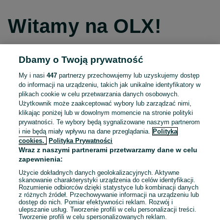
Witamy na OLX!
Dbamy o Twoją prywatność
Kontynuuj przez Facebooka
My i nasi
447
partnerzy przechowujemy lub uzyskujemy dostęp
do informacji na urządzeniu, takich jak unikalne identyfikatory w
Kontynuuj przez konto Apple
plikach cookie w celu przetwarzania danych osobowych.
Użytkownik może zaakceptować wybory lub zarządzać nimi,
klikając poniżej lub w dowolnym momencie na stronie polityki
prywatności. Te wybory będą sygnalizowane naszym partnerom
Kontynuuj przez konto Google
i nie będą miały wpływu na dane przeglądania.
Polityka
cookies,
Polityka Prywatności
Wraz z naszymi partnerami przetwarzamy dane w celu
LUB
zapewnienia:
Zaloguj się
Załóż konto
Użycie dokładnych danych geolokalizacyjnych. Aktywne
skanowanie charakterystyki urządzenia do celów identyfikacji.
Rozumienie odbiorców dzięki statystyce lub kombinacji danych
E-mail
z różnych źródeł. Przechowywanie informacji na urządzeniu lub
dostęp do nich. Pomiar efektywności reklam. Rozwój i
ulepszanie usług. Tworzenie profili w celu personalizacji treści.
Tworzenie profili w celu spersonalizowanych reklam.