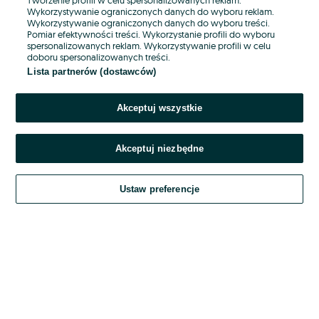
Wykorzystywanie ograniczonych danych do wyboru reklam.
Wykorzystywanie ograniczonych danych do wyboru treści.
Hasło
Pomiar efektywności treści. Wykorzystanie profili do wyboru
spersonalizowanych reklam. Wykorzystywanie profili w celu
doboru spersonalizowanych treści.
Lista partnerów (dostawców)
Nie pamiętasz hasła?
Akceptuj wszystkie
Zaloguj się
Akceptuj niezbędne
Kontynuując za pośrednictwem jednego z dostawców wskazanych powyżej,
akceptuję
OLX.pl w jego aktualnym brzmieniu.
Ustaw preferencje
Regulamin serwisu