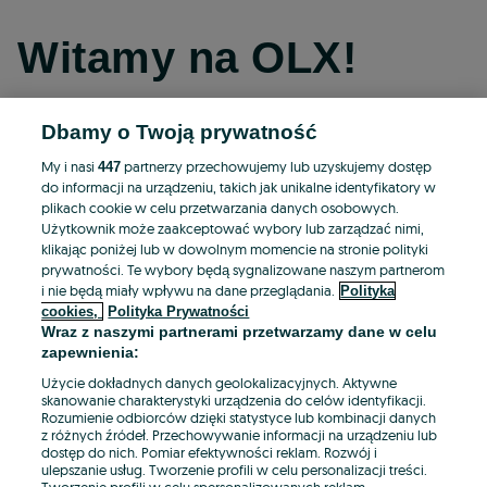
Witamy na OLX!
Dbamy o Twoją prywatność
Kontynuuj przez Facebooka
My i nasi
partnerzy przechowujemy lub uzyskujemy dostęp
447
do informacji na urządzeniu, takich jak unikalne identyfikatory w
Kontynuuj przez konto Apple
plikach cookie w celu przetwarzania danych osobowych.
Użytkownik może zaakceptować wybory lub zarządzać nimi,
klikając poniżej lub w dowolnym momencie na stronie polityki
prywatności. Te wybory będą sygnalizowane naszym partnerom
Kontynuuj przez konto Google
i nie będą miały wpływu na dane przeglądania.
Polityka
cookies,
Polityka Prywatności
Wraz z naszymi partnerami przetwarzamy dane w celu
LUB
zapewnienia:
Zaloguj się
Załóż konto
Użycie dokładnych danych geolokalizacyjnych. Aktywne
skanowanie charakterystyki urządzenia do celów identyfikacji.
Rozumienie odbiorców dzięki statystyce lub kombinacji danych
E-mail
z różnych źródeł. Przechowywanie informacji na urządzeniu lub
dostęp do nich. Pomiar efektywności reklam. Rozwój i
ulepszanie usług. Tworzenie profili w celu personalizacji treści.
Tworzenie profili w celu spersonalizowanych reklam.