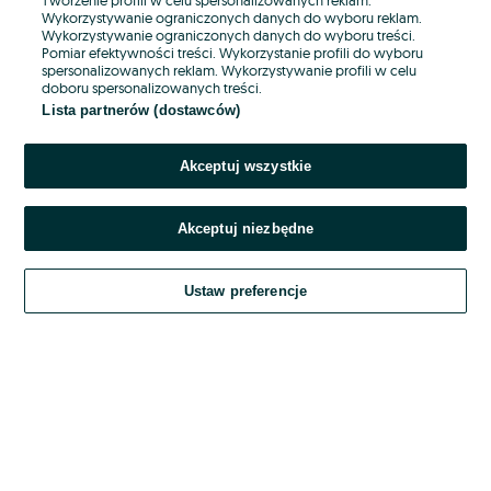
Wykorzystywanie ograniczonych danych do wyboru reklam.
Wykorzystywanie ograniczonych danych do wyboru treści.
Hasło
Pomiar efektywności treści. Wykorzystanie profili do wyboru
spersonalizowanych reklam. Wykorzystywanie profili w celu
doboru spersonalizowanych treści.
Lista partnerów (dostawców)
Nie pamiętasz hasła?
Akceptuj wszystkie
Zaloguj się
Akceptuj niezbędne
Kontynuując za pośrednictwem jednego z dostawców wskazanych powyżej,
akceptuję
OLX.pl w jego aktualnym brzmieniu.
Ustaw preferencje
Regulamin serwisu