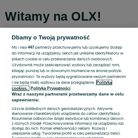
Witamy na OLX!
Dbamy o Twoją prywatność
Kontynuuj przez Facebooka
My i nasi
partnerzy przechowujemy lub uzyskujemy dostęp
447
do informacji na urządzeniu, takich jak unikalne identyfikatory w
Kontynuuj przez konto Apple
plikach cookie w celu przetwarzania danych osobowych.
Użytkownik może zaakceptować wybory lub zarządzać nimi,
klikając poniżej lub w dowolnym momencie na stronie polityki
prywatności. Te wybory będą sygnalizowane naszym partnerom
Kontynuuj przez konto Google
i nie będą miały wpływu na dane przeglądania.
Polityka
cookies,
Polityka Prywatności
Wraz z naszymi partnerami przetwarzamy dane w celu
LUB
zapewnienia:
Zaloguj się
Załóż konto
Użycie dokładnych danych geolokalizacyjnych. Aktywne
skanowanie charakterystyki urządzenia do celów identyfikacji.
Rozumienie odbiorców dzięki statystyce lub kombinacji danych
E-mail
z różnych źródeł. Przechowywanie informacji na urządzeniu lub
dostęp do nich. Pomiar efektywności reklam. Rozwój i
ulepszanie usług. Tworzenie profili w celu personalizacji treści.
Tworzenie profili w celu spersonalizowanych reklam.