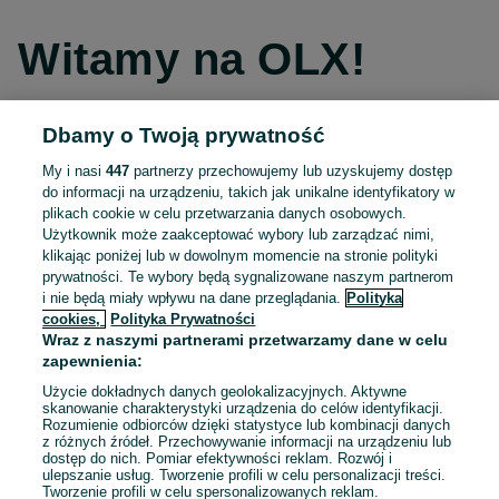
Witamy na OLX!
Dbamy o Twoją prywatność
Kontynuuj przez Facebooka
My i nasi
447
partnerzy przechowujemy lub uzyskujemy dostęp
do informacji na urządzeniu, takich jak unikalne identyfikatory w
Kontynuuj przez konto Apple
plikach cookie w celu przetwarzania danych osobowych.
Użytkownik może zaakceptować wybory lub zarządzać nimi,
klikając poniżej lub w dowolnym momencie na stronie polityki
prywatności. Te wybory będą sygnalizowane naszym partnerom
Kontynuuj przez konto Google
i nie będą miały wpływu na dane przeglądania.
Polityka
cookies,
Polityka Prywatności
Wraz z naszymi partnerami przetwarzamy dane w celu
LUB
zapewnienia:
Zaloguj się
Załóż konto
Użycie dokładnych danych geolokalizacyjnych. Aktywne
skanowanie charakterystyki urządzenia do celów identyfikacji.
Rozumienie odbiorców dzięki statystyce lub kombinacji danych
E-mail
z różnych źródeł. Przechowywanie informacji na urządzeniu lub
dostęp do nich. Pomiar efektywności reklam. Rozwój i
ulepszanie usług. Tworzenie profili w celu personalizacji treści.
Tworzenie profili w celu spersonalizowanych reklam.