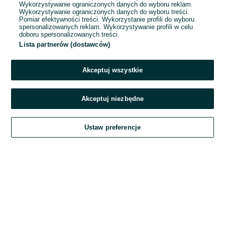
Wykorzystywanie ograniczonych danych do wyboru reklam.
Wykorzystywanie ograniczonych danych do wyboru treści.
Hasło
Pomiar efektywności treści. Wykorzystanie profili do wyboru
spersonalizowanych reklam. Wykorzystywanie profili w celu
doboru spersonalizowanych treści.
Lista partnerów (dostawców)
Nie pamiętasz hasła?
Akceptuj wszystkie
Zaloguj się
Akceptuj niezbędne
Kontynuując za pośrednictwem jednego z dostawców wskazanych powyżej,
Ustaw preferencje
akceptuję
Regulamin serwisu
OLX.pl w jego aktualnym brzmieniu.